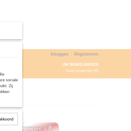
Inloggen
Registreren
UW WINKELWAGEN
Geen producten
(0)
ia-
nze sociale
NDA
ikt. Zij
hebben
akkoord