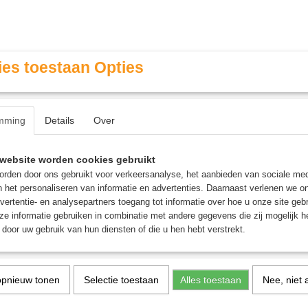
es toestaan Opties
mming
Details
Over
Contact & Openingstijden
FAQ / Veel gestelde vragen
website worden cookies gebruikt
rden door ons gebruikt voor verkeersanalyse, het aanbieden van sociale med
n het personaliseren van informatie en advertenties. Daarnaast verlenen we o
MINIATURE GAMING
ROLE PLAYING GAMES
AGE
vertentie- en analysepartners toegang tot informatie over hoe u onze site gebru
e informatie gebruiken in combinatie met andere gegevens die zij mogelijk 
door uw gebruik van hun diensten of die u hen hebt verstrekt.
 Mox bordspellen
ure Gaming
opnieuw tonen
Selectie toestaan
Alles toestaan
Nee, niet 