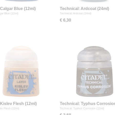
 Calgar Blue (12ml)
Technical: Ardcoat (24ml)
gar Blue (12ml)
Technical: Ardcoat (24ml)
€ 6,30
 Kislev Flesh (12ml)
Technical: Typhus Corrosio
(12ml)
lev Flesh (12ml)
Technical: Typhus Corrosion (12ml)