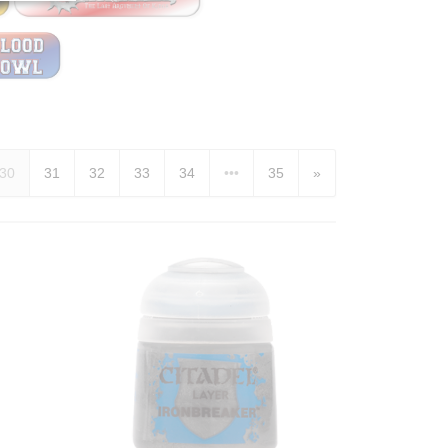
30
31
32
33
34
•••
35
»