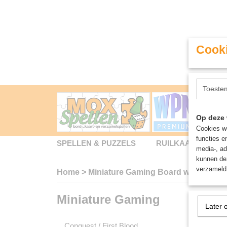
Cooki
Toeste
Op deze 
Cookies wo
functies e
SPELLEN & PUZZELS
RUILKAARTEN
media-, ad
kunnen dez
verzameld 
Home
>
Miniature Gaming Board wargames -
Miniature Gaming
Miniat
Later 
Conquest / First Blood