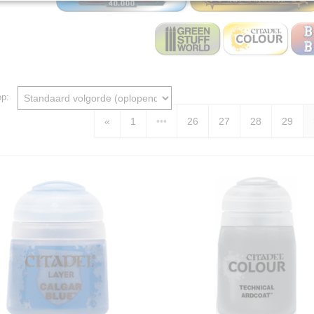
 op:
«
1
•••
26
27
28
29