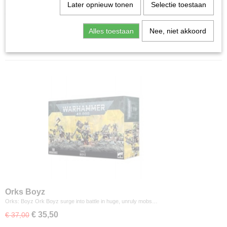
Home
>
Miniature Gaming
>
Warhammer 40000
>
Orks
Later opnieuw tonen
Selectie toestaan
Alles toestaan
Nee, niet akkoord
Sorteer op:
Orks Boyz
Orks: Boyz Ork Boyz surge into battle in huge, unruly mobs…
€ 35,50
€ 37,00