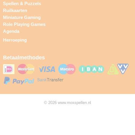
Spellen & Puzzels
Ruilkaarten
Miniature Gaming
Role Playing Games
Agenda
Herroeping
Betaalmethodes
© 2026 www.moxspellen.nl