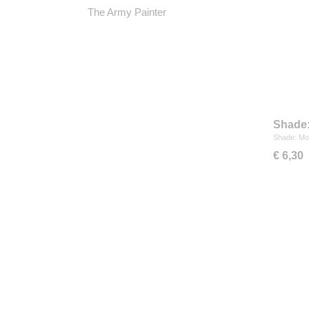
The Army Painter
Shade:
Shade: Mor
€ 6,30