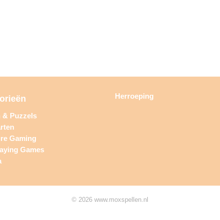
Herroeping
orieën
n & Puzzels
rten
ure Gaming
laying Games
a
© 2026 www.moxspellen.nl