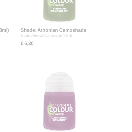
8ml)
Shade: Athonian Camoshade
(18ml)
Shade: Athonian Camoshade (18ml)
€ 6,30