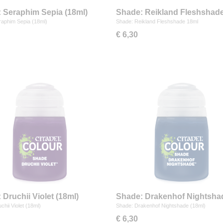
 Seraphim Sepia (18ml)
Shade: Reikland Fleshshad
raphim Sepia (18ml)
Shade: Reikland Fleshshade 18ml
€ 6,30
 Druchii Violet (18ml)
Shade: Drakenhof Nightsha
(18ml)
chii Violet (18ml)
Shade: Drakenhof Nightshade (18ml)
€ 6,30