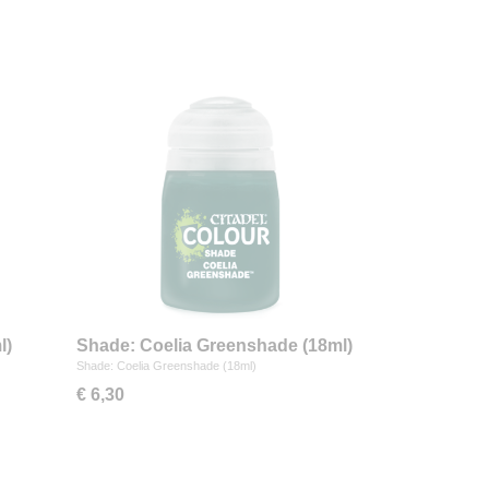
l)
Shade: Coelia Greenshade (18ml)
Shade: Coelia Greenshade (18ml)
€ 6,30