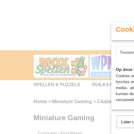
Cooki
Toeste
Op deze 
Cookies wo
functies e
SPELLEN & PUZZELS
RUILKAARTEN
media-, ad
kunnen dez
verzameld 
Home
>
Miniature Gaming
>
Citadel
>
Shade
Miniature Gaming
Sorteer
Later 
Conquest / First Blood