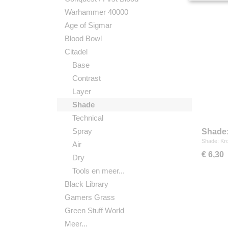
Warhammer 40000
Age of Sigmar
Blood Bowl
Citadel
Base
Contrast
Layer
Shade
Technical
Spray
Shade:
Shade: Kr
Air
€ 6,30
Dry
Tools en meer...
Black Library
Gamers Grass
Green Stuff World
Meer...