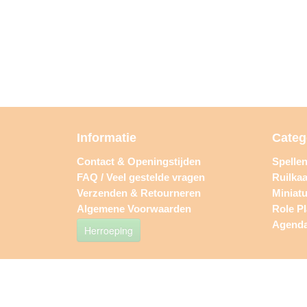
Informatie
Categ
Contact & Openingstijden
Spelle
FAQ / Veel gestelde vragen
Ruilkaa
Verzenden & Retourneren
Miniat
Algemene Voorwaarden
Role P
Agend
Herroeping