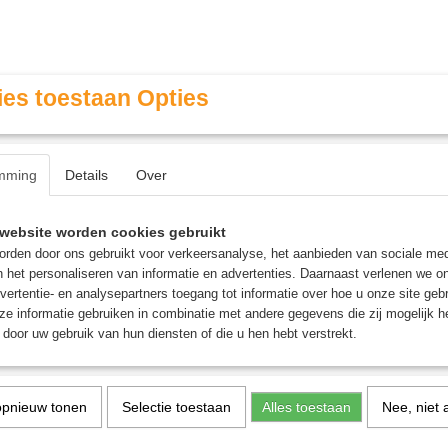
es toestaan Opties
mming
Details
Over
Contact & Openingstijden
FAQ / Veel gestelde vragen
website worden cookies gebruikt
rden door ons gebruikt voor verkeersanalyse, het aanbieden van sociale med
n het personaliseren van informatie en advertenties. Daarnaast verlenen we o
MINIATURE GAMING
ROLE PLAYING GAMES
AGE
vertentie- en analysepartners toegang tot informatie over hoe u onze site gebru
e informatie gebruiken in combinatie met andere gegevens die zij mogelijk 
door uw gebruik van hun diensten of die u hen hebt verstrekt.
 op:
opnieuw tonen
Selectie toestaan
Alles toestaan
Nee, niet 