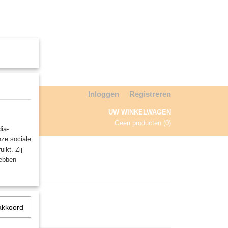
Inloggen
Registreren
UW WINKELWAGEN
Geen producten
(0)
ia-
nze sociale
NDA
ikt. Zij
hebben
akkoord