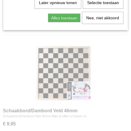
Home
>
Spellen & Puzzels
>
Schaken & Dammen
Later opnieuw tonen
Selectie toestaan
Alles toestaan
Nee, niet akkoord
Sorteer op:
Schaakbord/Dambord Veld 46mm
Schaakbord/Dambord Veld 46mm Altijd al willen schaken of…
€ 9,95