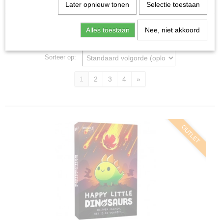
Home
>
Spellen & Puzzels
>
Partyspellen
Later opnieuw tonen
Selectie toestaan
Partyspellen
Alles toestaan
Nee, niet akkoord
Sorteer op:
1
2
3
4
»
OUTLET