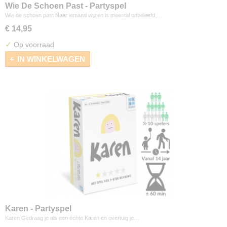
Wie De Schoen Past - Partyspel
Wie de schoen past Naar iemand wijzen is meestal onbeleefd,…
€ 14,95
✓
Op voorraad
IN WINKELWAGEN
Karen - Partyspel
Karen Gedraag je als een échte Karen en overtuig je…