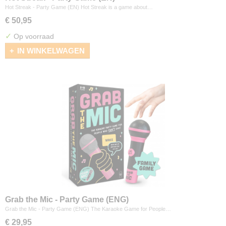
Hot Streak - Party Game (EN) Hot Streak is a game about…
€ 50,95
✓
Op voorraad
IN WINKELWAGEN
Grab the Mic - Party Game (ENG)
Grab the Mic - Party Game (ENG) The Karaoke Game for People…
€ 29,95