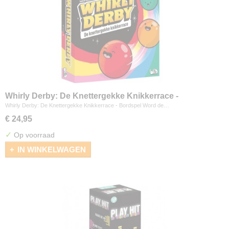
Whirly Derby: De Knettergekke Knikkerrace -
Bordspel
Whirly Derby: De Knettergekke Knikkerrace - Bordspel Word de…
€ 24,95
✓
Op voorraad
IN WINKELWAGEN