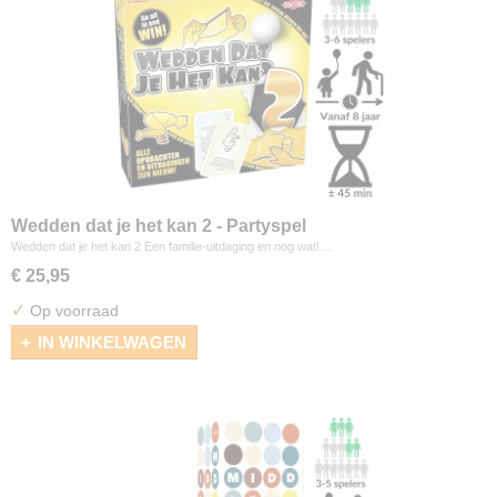
Wedden dat je het kan 2 - Partyspel
Wedden dat je het kan 2 Een familie-uitdaging en nog wat!…
€ 25,95
✓
Op voorraad
IN WINKELWAGEN