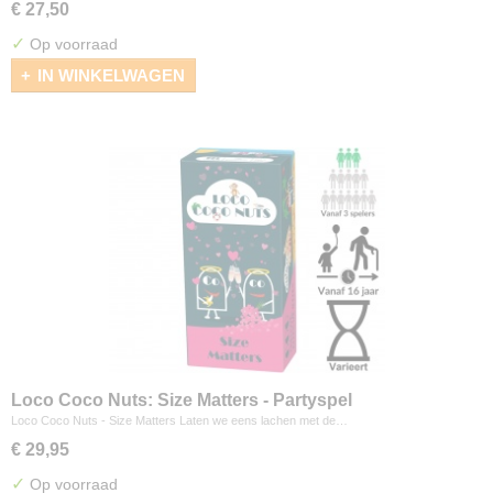
€ 27,50
✓
Op voorraad
IN WINKELWAGEN
Loco Coco Nuts: Size Matters - Partyspel
Loco Coco Nuts - Size Matters Laten we eens lachen met de…
€ 29,95
✓
Op voorraad