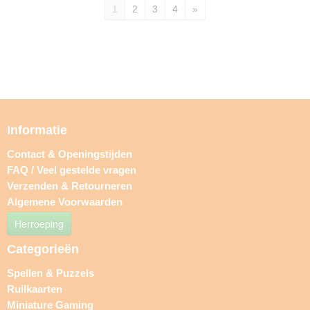
1
2
3
4
»
Informatie
Contact & Openingstijden
FAQ / Veel gestelde vragen
Verzenden & Retourneren
Algemene Voorwaarden
Herroeping
Categorieën
Spellen & Puzzels
Ruilkaarten
Miniature Gaming