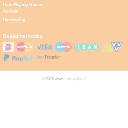
Role Playing Games
Agenda
Herroeping
Betaalmethodes
© 2026 www.moxspellen.nl