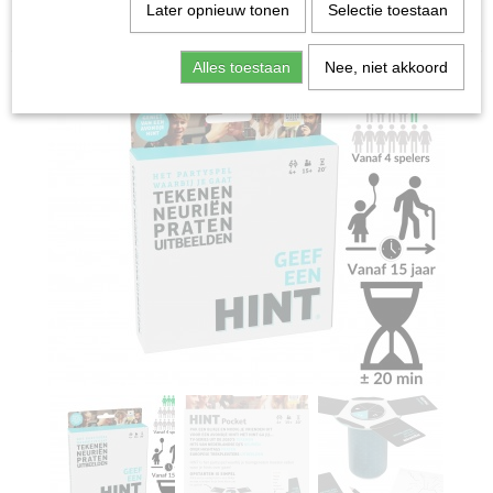
Home
>
Spellen & Puzzels
>
Partyspellen
>
Hint Pocket -
Later opnieuw tonen
Selectie toestaan
Partyspel
Alles toestaan
Nee, niet akkoord