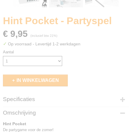
Hint Pocket - Partyspel
€ 9,95
(inclusief btw 21%)
✓
Op voorraad
- Levertijd 1-2 werkdagen
Aantal
IN WINKELWAGEN
Specificaties
EAN code
Omschrijving
5704339005174
Hint Pocket
De partygame voor de zomer!