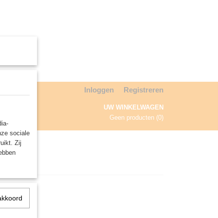
Inloggen
Registreren
UW WINKELWAGEN
Geen producten
(0)
ia-
nze sociale
NDA
ikt. Zij
hebben
akkoord