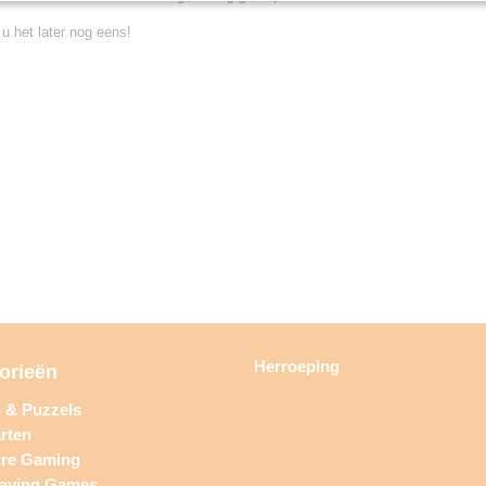
 u het later nog eens!
Herroeping
orieën
n & Puzzels
rten
ure Gaming
laying Games