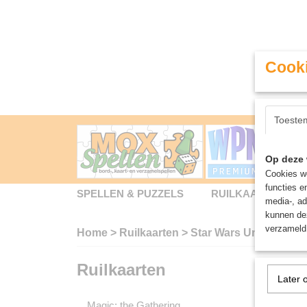
Cooki
Toeste
Op deze 
Cookies wo
functies e
SPELLEN & PUZZELS
RUILKAARTEN
media-, ad
kunnen dez
verzameld 
Home
>
Ruilkaarten
>
Star Wars Unlimited
Ruilkaarten
Star W
Later 
Helaas b
Magic: the Gathering