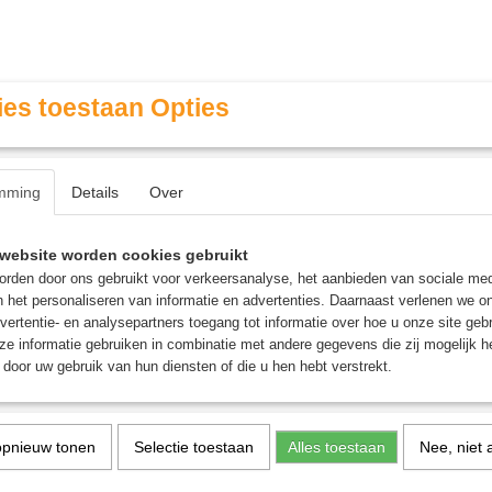
es toestaan Opties
mming
Details
Over
Contact & Openingstijden
FAQ / Veel gestelde vragen
website worden cookies gebruikt
rden door ons gebruikt voor verkeersanalyse, het aanbieden van sociale med
n het personaliseren van informatie en advertenties. Daarnaast verlenen we o
MINIATURE GAMING
ROLE PLAYING GAMES
AGE
vertentie- en analysepartners toegang tot informatie over hoe u onze site gebru
e informatie gebruiken in combinatie met andere gegevens die zij mogelijk 
door uw gebruik van hun diensten of die u hen hebt verstrekt.
ars Unlimited
opnieuw tonen
Selectie toestaan
Alles toestaan
Nee, niet 
evinden er zich in deze categorie nog geen producten.