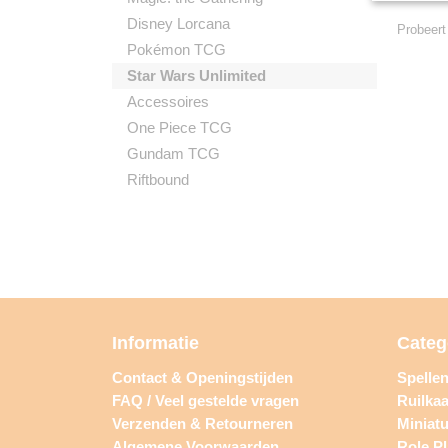
Disney Lorcana
Probeert
Pokémon TCG
Star Wars Unlimited
Accessoires
One Piece TCG
Gundam TCG
Riftbound
Informatie
Categ
Contact & Openingstijden
Spelle
FAQ / Veel gestelde vragen
Ruilkaa
Verzenden & Retourneren
Miniat
Algemene Voorwaarden
Role P