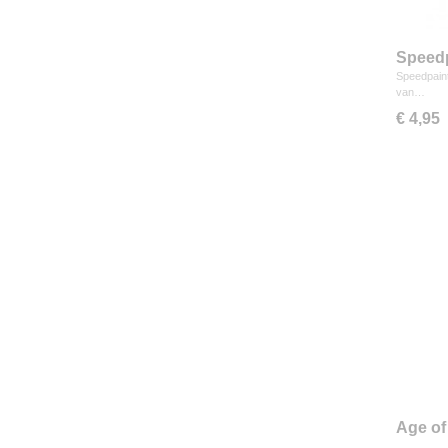
Speedp
Speedpaint
van…
€ 4,95
Age of