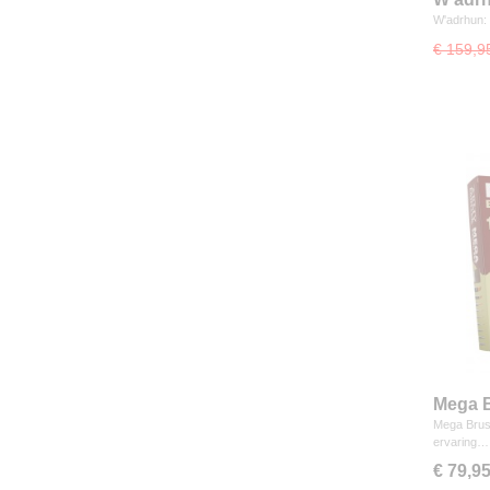
Editio
W'adrhun: 
€ 159,9
Mega B
Mega Brush
ervaring…
€ 79,9