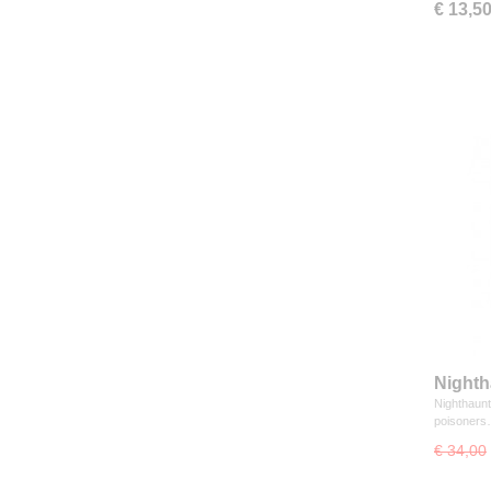
€ 13,5
Nighth
Nighthaunt 
poisoner
€ 34,00