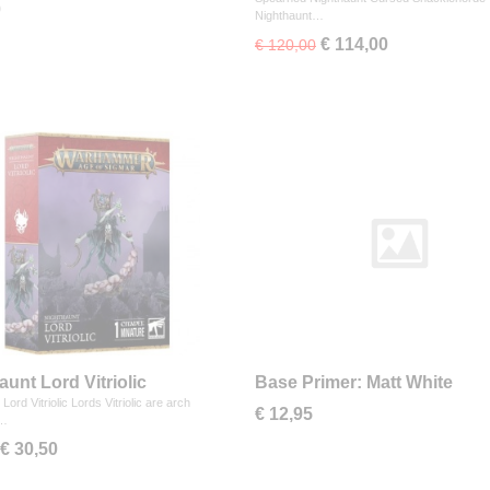
0
Nighthaunt…
€ 114,00
€ 120,00
aunt Lord Vitriolic
Base Primer: Matt White
Lord Vitriolic Lords Vitriolic are arch
€ 12,95
s…
€ 30,50