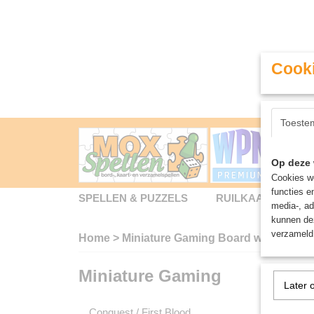
Cooki
Toeste
Op deze 
Cookies wo
functies e
SPELLEN & PUZZELS
RUILKAARTEN
media-, ad
kunnen dez
verzameld 
Home
>
Miniature Gaming Board wargames -
Miniature Gaming
Miniat
Later 
Conquest / First Blood