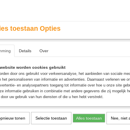
es toestaan Opties
mming
Details
Over
Contact & Openingstijden
FAQ / Veel gestelde vragen
website worden cookies gebruikt
rden door ons gebruikt voor verkeersanalyse, het aanbieden van sociale med
n het personaliseren van informatie en advertenties. Daarnaast verlenen we o
MINIATURE GAMING
ROLE PLAYING GAMES
AGE
vertentie- en analysepartners toegang tot informatie over hoe u onze site gebru
e informatie gebruiken in combinatie met andere gegevens die zij mogelijk 
door uw gebruik van hun diensten of die u hen hebt verstrekt.
 Mox bordspellen
ure Gaming
opnieuw tonen
Selectie toestaan
Alles toestaan
Nee, niet 