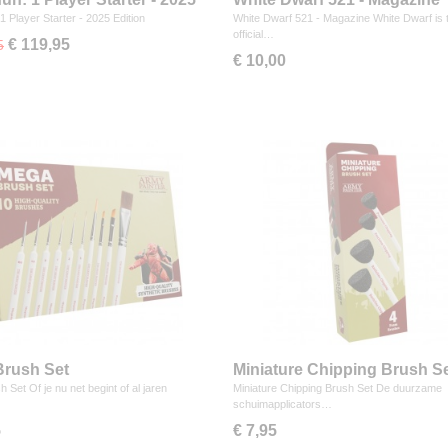
n
1 Player Starter - 2025 Edition
White Dwarf 521 - Magazine White Dwarf is 
official…
€ 119,95
5
€ 10,00
rush Set
Miniature Chipping Brush S
 Set Of je nu net begint of al jaren
Miniature Chipping Brush Set De duurzame
schuimapplicators…
5
€ 7,95