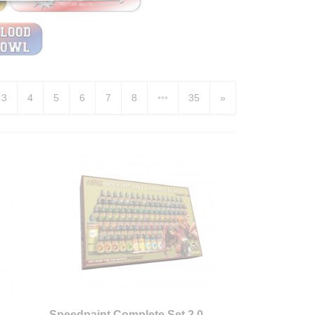
3
4
5
6
7
8
•••
35
»
Speedpaint Complete Set 2.0