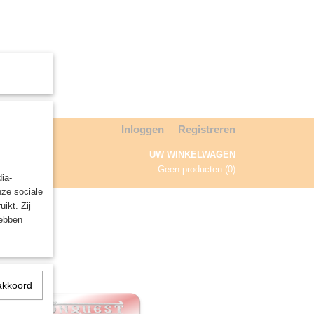
Inloggen
Registreren
UW WINKELWAGEN
Geen producten
(0)
ia-
nze sociale
NDA
ikt. Zij
hebben
akkoord