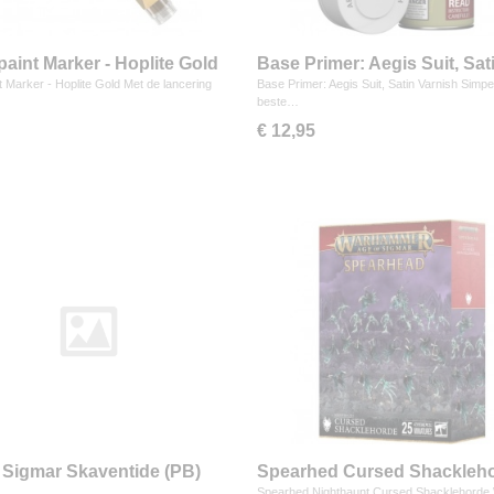
aint Marker - Hoplite Gold
Base Primer: Aegis Suit, Sat
Varnish
 Marker - Hoplite Gold Met de lancering
Base Primer: Aegis Suit, Satin Varnish Simp
beste…
€ 12,95
 Sigmar Skaventide (PB)
Spearhed Cursed Shackleh
Spearhed Nighthaunt Cursed Shacklehorde