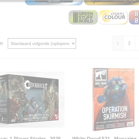
1
2
 op:
un: 1 Player Starter - 2025
White Dwarf 521 - Magazine