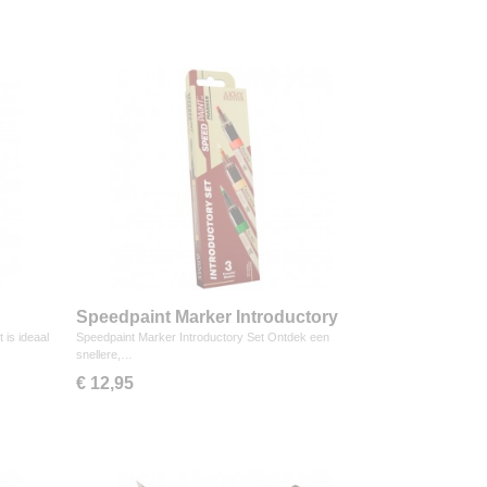
Speedpaint Marker Introductory
Set
is ideaal
Speedpaint Marker Introductory Set Ontdek een
snellere,…
€ 12,95