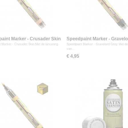
aint Marker - Crusader Skin
Speedpaint Marker - Gravel
Grey
 Marker - Crusader Skin Met de lancering
Speedpaint Marker - Gravelord Grey Met de
van…
€ 4,95