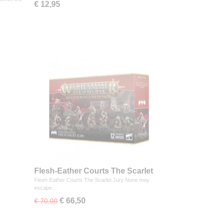
€ 12,95
Flesh-Eather Courts The Scarlet
Jury
Flesh-Eather Courts The Scarlet Jury None may
escape…
€ 66,50
€ 70,00