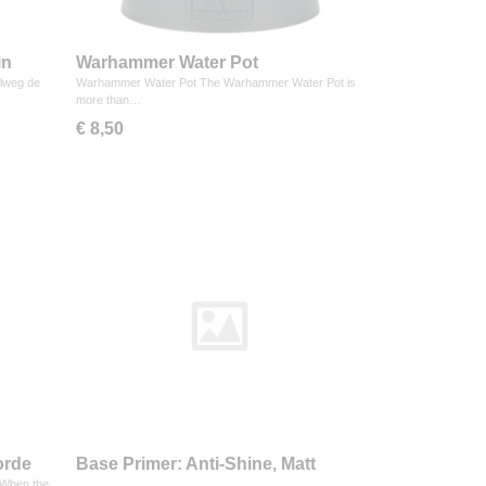
in
Warhammer Water Pot
elweg de
Warhammer Water Pot The Warhammer Water Pot is
more than…
€ 8,50
orde
Base Primer: Anti-Shine, Matt
Varnish
 When the