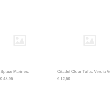
Space Marines:
Citadel Clour Tufts: Verdia V
ators
€ 48,95
€ 12,50