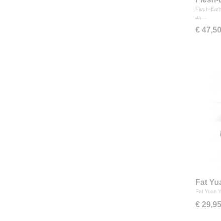
Flesh-Eath
as…
€ 47,5
Fat Yu
Editio
Fat Yuan Y
€ 29,9