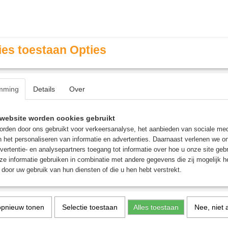
es toestaan Opties
mming
Details
Over
Contact & Openingstijden
FAQ / Veel gestelde vragen
website worden cookies gebruikt
rden door ons gebruikt voor verkeersanalyse, het aanbieden van sociale med
n het personaliseren van informatie en advertenties. Daarnaast verlenen we o
MINIATURE GAMING
ROLE PLAYING GAMES
AGE
vertentie- en analysepartners toegang tot informatie over hoe u onze site gebru
e informatie gebruiken in combinatie met andere gegevens die zij mogelijk 
door uw gebruik van hun diensten of die u hen hebt verstrekt.
 Mox bordspellen
ure Gaming
opnieuw tonen
Selectie toestaan
Alles toestaan
Nee, niet 