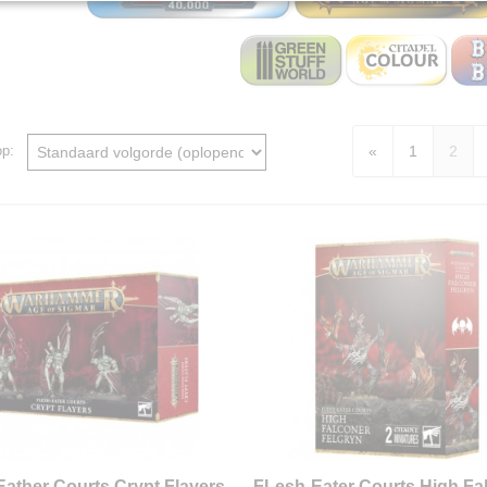
«
1
2
 op:
Eather Courts Crypt Flayers
FLesh-Eater Courts High Fa