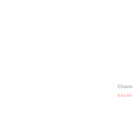
Chaos 
Termin
€ 51,50