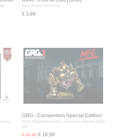
igh
Base: Khorne Red (12ml)
€ 3,60
GRG - Convention Special Edition
iorama,
Great Rampaging Gnome - Convention Special Limited
time…
€ 16,50
€ 25,95