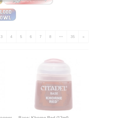
3
4
5
6
7
8
•••
35
»
lconer
Base: Khorne Red (12ml)