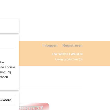
Inloggen
Registreren
UW WINKELWAGEN
Geen producten
(0)
ia-
nze sociale
NDA
ikt. Zij
hebben
akkoord