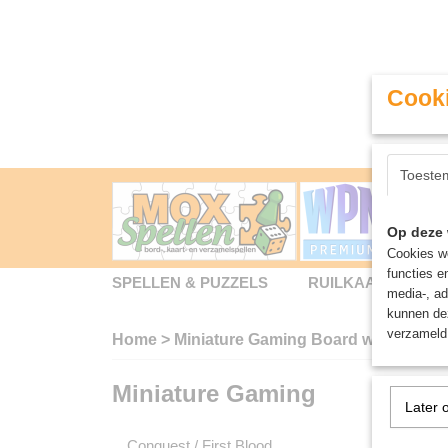
Cooki
Toeste
Op deze 
Cookies wo
functies e
SPELLEN & PUZZELS
RUILKAARTEN
media-, ad
kunnen dez
verzameld 
Home
>
Miniature Gaming Board wargames -
Miniature Gaming
Miniat
Later 
Conquest / First Blood