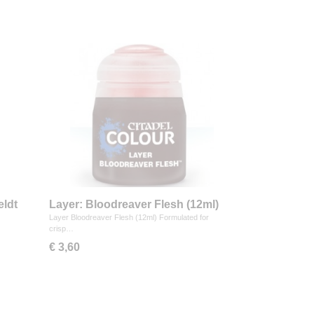
eldt
Layer: Bloodreaver Flesh (12ml)
Layer Bloodreaver Flesh (12ml) Formulated for
crisp…
€ 3,60