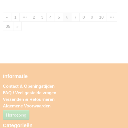
«
1
•••
2
3
4
5
6
7
8
9
10
•••
35
»
Informatie
Contact & Openingstijden
FAQ / Veel gestelde vragen
Verzenden & Retourneren
Algemene Voorwaarden
Herroeping
Categorieën