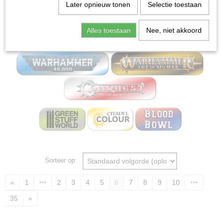
Home
>
Miniature Gaming Board wargames - Mox
Later opnieuw tonen
Selectie toestaan
bordspellen
Alles toestaan
Nee, niet akkoord
Miniature Gaming
Sorteer op:
«
1
•••
2
3
4
5
6
7
8
9
10
•••
35
»