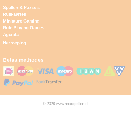
Spellen & Puzzels
Ruilkaarten
Miniature Gaming
Role Playing Games
Agenda
Herroeping
Betaalmethodes
© 2026 www.moxspellen.nl