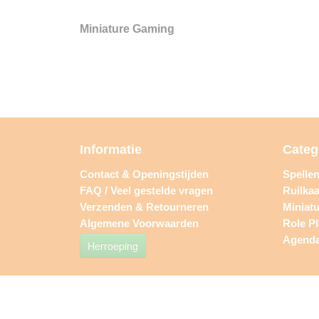
Miniature Gaming
Informatie
Categ
Contact & Openingstijden
Spelle
FAQ / Veel gestelde vragen
Ruilkaa
Verzenden & Retourneren
Miniat
Algemene Voorwaarden
Role P
Agend
Herroeping