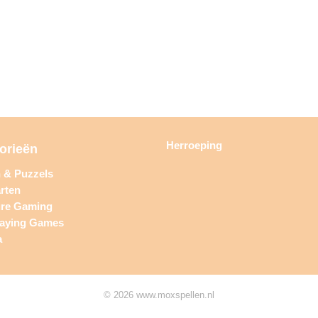
Herroeping
orieën
n & Puzzels
rten
ure Gaming
laying Games
a
© 2026 www.moxspellen.nl