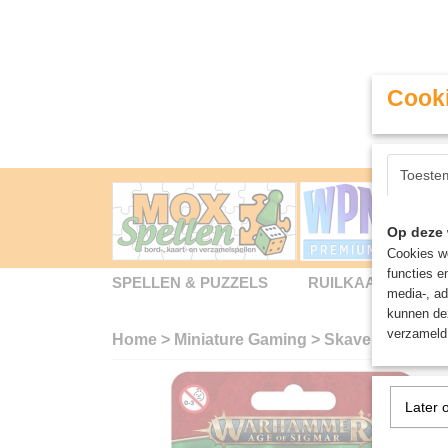
Cooki
Toeste
Op deze 
Cookies wo
functies e
SPELLEN & PUZZELS
RUILKAARTEN
media-, ad
kunnen dez
verzameld 
Home
>
Miniature Gaming
>
Skaven Warlock
Later 