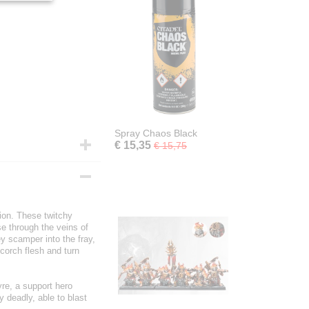
Spray Chaos Black
€ 15,35
€ 15,75
ion. These twitchy
e through the veins of
ey scamper into the fray,
scorch flesh and turn
yre, a support hero
y deadly, able to blast