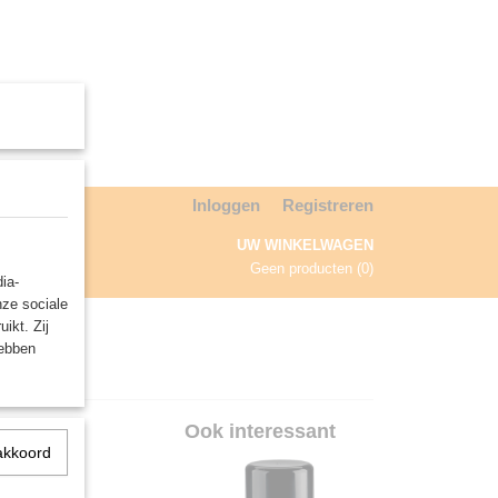
Inloggen
Registreren
UW WINKELWAGEN
Geen producten
(0)
ia-
nze sociale
NDA
ikt. Zij
hebben
er
Ook interessant
akkoord