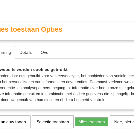
es toestaan Opties
mming
Details
Over
Contact & Openingstijden
FAQ / Veel gestelde vragen
website worden cookies gebruikt
rden door ons gebruikt voor verkeersanalyse, het aanbieden van sociale med
n het personaliseren van informatie en advertenties. Daarnaast verlenen we o
MINIATURE GAMING
ROLE PLAYING GAMES
AGE
vertentie- en analysepartners toegang tot informatie over hoe u onze site gebru
e informatie gebruiken in combinatie met andere gegevens die zij mogelijk 
door uw gebruik van hun diensten of die u hen hebt verstrekt.
 Galvaneer
Skaven Warlock Galvane
opnieuw tonen
Selectie toestaan
Alles toestaan
Nee, niet 
€ 27,95
€ 29,50
(inclusief btw 21%)