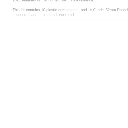
apart enemies of the Horned Rat from a distance.
This kit contains 10 plastic components, and 1x Citadel 32mm Round 
supplied unassembled and unpainted