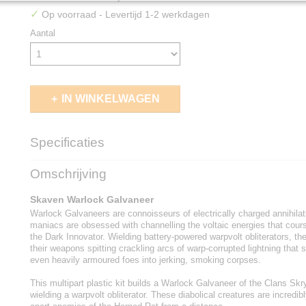
✓
Op voorraad
- Levertijd 1-2 werkdagen
Aantal
IN WINKELWAGEN
Specificaties
EAN code
5011921219148
Omschrijving
Skaven Warlock Galvaneer
Warlock Galvaneers are connoisseurs of electrically charged annihilat
maniacs are obsessed with channelling the voltaic energies that cours
the Dark Innovator. Wielding battery-powered warpvolt obliterators, th
their weapons spitting crackling arcs of warp-corrupted lightning that 
even heavily armoured foes into jerking, smoking corpses.
This multipart plastic kit builds a Warlock Galvaneer of the Clans Skr
wielding a warpvolt obliterator. These diabolical creatures are incredibl