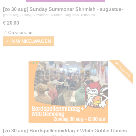
[zo 30 aug] Sunday Summoner Skirmish - augustus-
Riftbound
[zo 30 aug] Sunday Summoner Skirmish - augustus- Riftbound…
€ 20,00
✓
Op voorraad
IN WINKELWAGEN
30 augustus
[zo 30 aug] Bordspellenmiddag + White Goblin Games