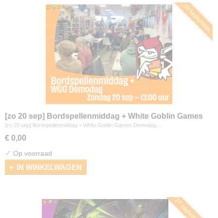
20 september
[zo 20 sep] Bordspellenmiddag + White Goblin Games
Demodag
[zo 20 sep] Bordspellenmiddag + White Goblin Games Demodag…
€ 0,00
✓
Op voorraad
IN WINKELWAGEN
27 september