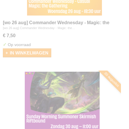
[wo 26 aug] Commander Wednesday - Magic: the
Gathering
[wo 26 aug] Commander Wednesday - Magic: the…
€ 7,50
✓
Op voorraad
IN WINKELWAGEN
30 augustus