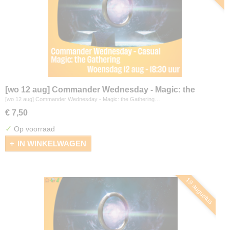
[wo 12 aug] Commander Wednesday - Magic: the
Gathering
[wo 12 aug] Commander Wednesday - Magic: the Gathering…
€ 7,50
✓
Op voorraad
IN WINKELWAGEN
19 augustus