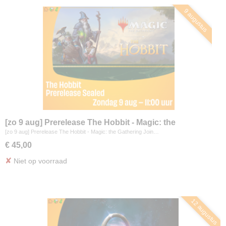
9 augustus
[zo 9 aug] Prerelease The Hobbit - Magic: the
Gathering
[zo 9 aug] Prerelease The Hobbit - Magic: the Gathering Join…
€ 45,00
✘
Niet op voorraad
12 augustus