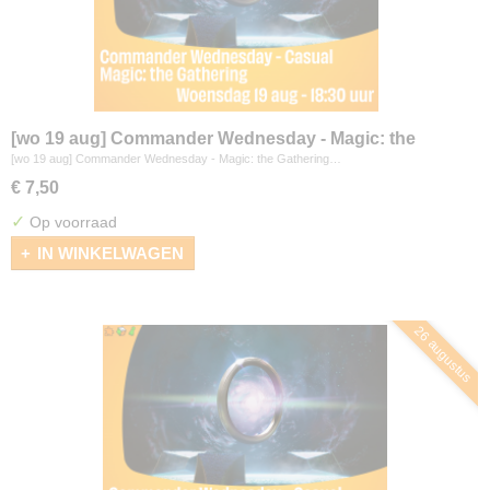
[wo 19 aug] Commander Wednesday - Magic: the
Gathering
[wo 19 aug] Commander Wednesday - Magic: the Gathering…
€ 7,50
✓
Op voorraad
IN WINKELWAGEN
26 augustus