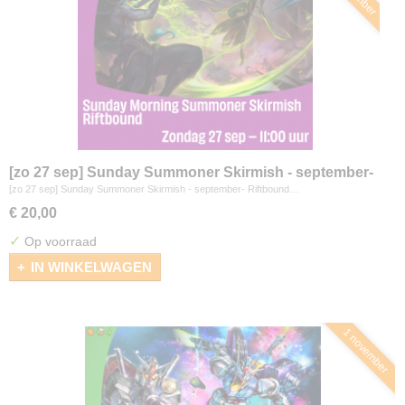
[zo 27 sep] Sunday Summoner Skirmish - september-
Riftbound
[zo 27 sep] Sunday Summoner Skirmish - september- Riftbound…
€ 20,00
✓
Op voorraad
IN WINKELWAGEN
1 november