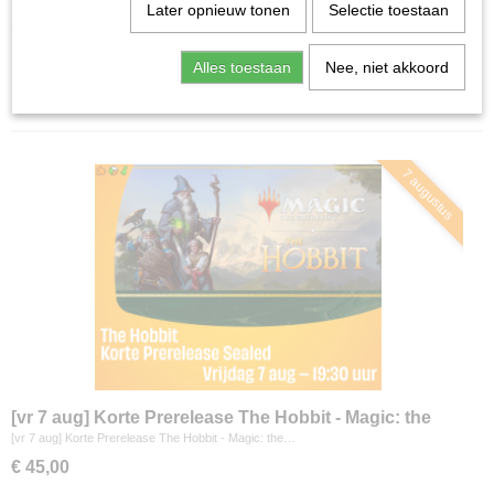
Home
>
Agenda
Later opnieuw tonen
Selectie toestaan
Alles toestaan
Nee, niet akkoord
Sorteer op:
7 augustus
[vr 7 aug] Korte Prerelease The Hobbit - Magic: the
Gathering
[vr 7 aug] Korte Prerelease The Hobbit - Magic: the…
€ 45,00