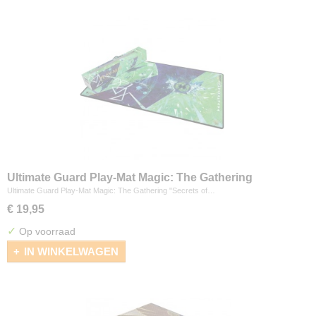
Ultimate Guard Play-Mat Magic: The Gathering
"Secrets of Strixhaven" - Quandrix
Ultimate Guard Play-Mat Magic: The Gathering "Secrets of…
€ 19,95
✓
Op voorraad
IN WINKELWAGEN