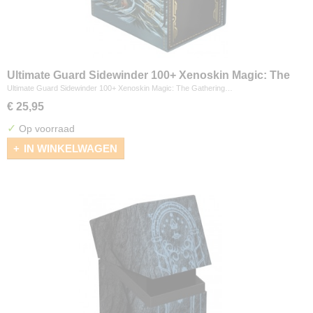
Ultimate Guard Sidewinder 100+ Xenoskin Magic: The
Gathering "Secrets of Strixhaven" - Cyclonic Rift
Ultimate Guard Sidewinder 100+ Xenoskin Magic: The Gathering…
€ 25,95
✓
Op voorraad
IN WINKELWAGEN