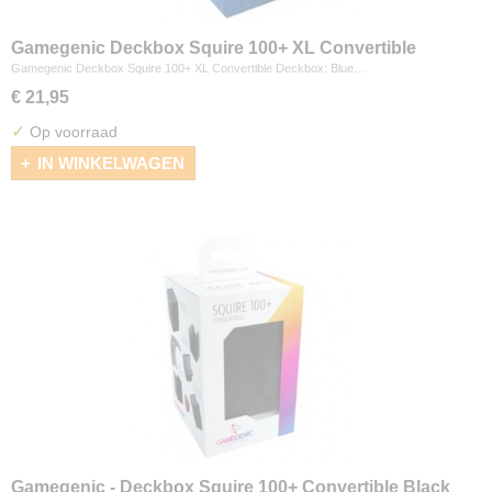
Gamegenic Deckbox Squire 100+ XL Convertible
Deckbox: Blue
Gamegenic Deckbox Squire 100+ XL Convertible Deckbox: Blue…
€ 21,95
✓
Op voorraad
IN WINKELWAGEN
Gamegenic - Deckbox Squire 100+ Convertible Black