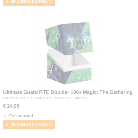
IN WINKELWAGEN
Ultimate Guard RTE Boulder 100+ Magic: The Gathering
"Secrets of Strixhaven" - Quandrix
Ultimate Guard RTE Boulder 100+ Magic: The Gathering…
€ 24,95
✓
Op voorraad
IN WINKELWAGEN