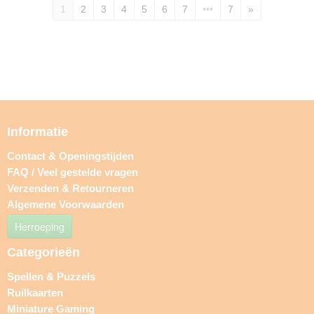
1
2
3
4
5
6
7
•••
7
»
Informatie
Contact & Openingstijden
FAQ / Veel gestelde vragen
Verzenden & Retourneren
Algemene Voorwaarden
Herroeping
Categorieën
Spellen & Puzzels
Ruilkaarten
Miniature Gaming