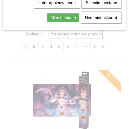
Home
>
Ruilkaarten
>
Accessoires
Later opnieuw tonen
Selectie toestaan
Accessoires
Alles toestaan
Nee, niet akkoord
Sorteer op:
1
2
3
4
5
6
7
•••
7
»
OUTLET