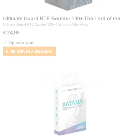
Ultimate Guard RTE Boulder 100+ The Lord of the
Rings "Places of Middle-earth" - Mines of Moria
Ultimate Guard RTE Boulder 100+ The Lord of the Rings…
€ 24,95
✓
Op voorraad
IN WINKELWAGEN