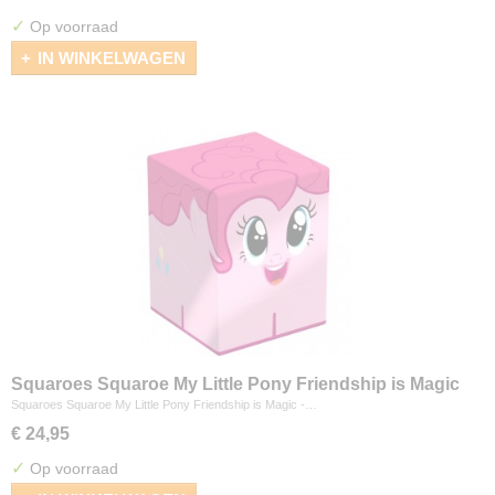
✓
Op voorraad
IN WINKELWAGEN
Squaroes Squaroe My Little Pony Friendship is Magic
- Pinkamena Pie
Squaroes Squaroe My Little Pony Friendship is Magic -…
€ 24,95
✓
Op voorraad