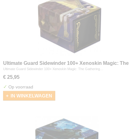
Ultimate Guard Sidewinder 100+ Xenoskin Magic: The
Gathering "Secrets of Strixhaven" - Akroma's Will
Ultimate Guard Sidewinder 100+ Xenoskin Magic: The Gathering…
€ 25,95
✓
Op voorraad
IN WINKELWAGEN