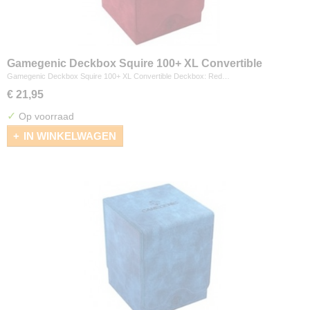
Gamegenic Deckbox Squire 100+ XL Convertible
Deckbox: Red
Gamegenic Deckbox Squire 100+ XL Convertible Deckbox: Red…
€ 21,95
✓
Op voorraad
IN WINKELWAGEN