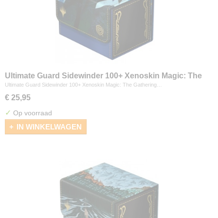
Ultimate Guard Sidewinder 100+ Xenoskin Magic: The
Gathering "Secrets of Strixhaven" - Pongify
Ultimate Guard Sidewinder 100+ Xenoskin Magic: The Gathering…
€ 25,95
✓
Op voorraad
IN WINKELWAGEN