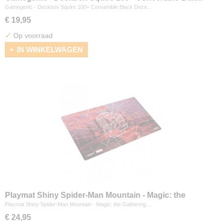
Gamegenic - Deckbox Squire 100+ Convertible Black Deze…
€ 19,95
✓
Op voorraad
IN WINKELWAGEN
Playmat Shiny Spider-Man Mountain - Magic: the
Gathering
Playmat Shiny Spider-Man Mountain - Magic: the Gathering…
€ 24,95