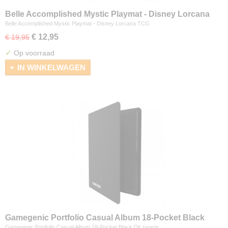
Belle Accomplished Mystic Playmat - Disney Lorcana
TCG
Belle Accomplished Mystic Playmat - Disney Lorcana TCG
€ 12,95
€ 19,95
✓
Op voorraad
IN WINKELWAGEN
Gamegenic Portfolio Casual Album 18-Pocket Black
Gamegenic Portfolio Casual Album 18-Pocket Black Dit zwarte…