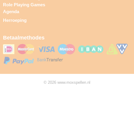
Role Playing Games
Agenda
Herroeping
Betaalmethodes
© 2026 www.moxspellen.nl