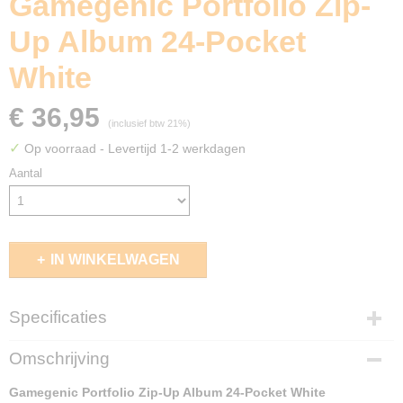
Gamegenic Portfolio Zip-
Up Album 24-Pocket
White
€ 36,95
(inclusief btw 21%)
✓
Op voorraad
- Levertijd 1-2 werkdagen
Aantal
IN WINKELWAGEN
Specificaties
EAN code
Omschrijving
4251715403990
Gamegenic Portfolio Zip-Up Album 24-Pocket White