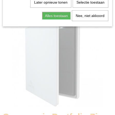
Home
>
Ruilkaarten
>
Accessoires
>
Gamegenic
Later opnieuw tonen
Selectie toestaan
Portfolio Zip-Up Album 24-Pocket White
Alles toestaan
Nee, niet akkoord