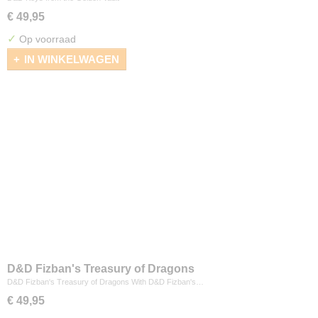
€ 49,95
✓
Op voorraad
IN WINKELWAGEN
D&D Fizban's Treasury of Dragons
D&D Fizban's Treasury of Dragons With D&D Fizban's…
€ 49,95