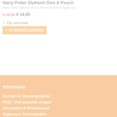
Harry Potter Slytherin Dice & Pouch
Harry Potter Slytherin Dice & Pouch Ervaar de magie van…
€ 19,95
€ 29,95
✓
Op voorraad
IN WINKELWAGEN
Informatie
Contact & Openingstijden
FAQ / Veel gestelde vragen
Verzenden & Retourneren
Algemene Voorwaarden