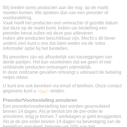
Wij bieden soms producten aan die nog op de markt
moeten komen. We spreken dan van een preorder of
voorbestelling.
Vaak heeft het producten een verwachte of gezette datum
dat deze op de markt komt. Indien uw bestelling een
preorder bevat zullen wij deze pas uitleveren
indien alle producten beschikbaar zijn. Mocht u dit liever
anders zien kunt u ons dat laten weten via de 'extra
informatie' optie bij het bestellen.
Bij preorders zijn wij afhankelijk van toezeggingen van
derde partijen. Het kan voorkomen dat we geen of niet
voldoende producten ontvangen uiteindelijk.
In deze zeldzame gevallen ontvangt u uiteraard de betaling
netjes retour.
U kunt ons ook bereiken via email of telefoon. Onze contact
gegevens kunt u
>
<
vinden.
hier
Preorder/Voorbestelling annuleren
Een preorder/voorbestelling kan worden geannuleerd
binnen 14 dagen. Als je besluit om de pre-order te
annuleren, krijg je binnen 7 werkdagen je geld teruggestort.
Als je de pre-order binnen 14 dagen na bevestiging van de
bestelling annuleert, brengen we 10% van het