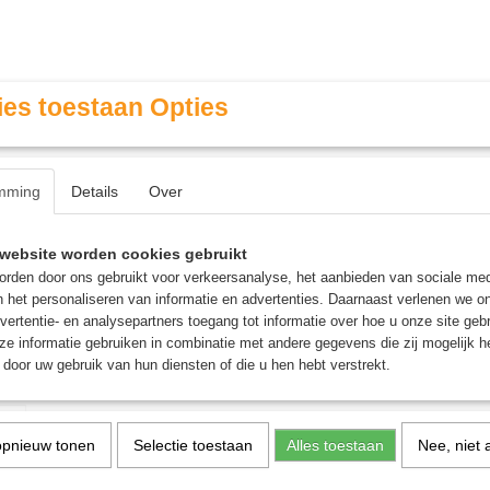
es toestaan Opties
mming
Details
Over
Contact & Openingstijden
FAQ / Veel gestelde vragen
website worden cookies gebruikt
rden door ons gebruikt voor verkeersanalyse, het aanbieden van sociale med
n het personaliseren van informatie en advertenties. Daarnaast verlenen we o
MINIATURE GAMING
ROLE PLAYING GAMES
AGE
vertentie- en analysepartners toegang tot informatie over hoe u onze site gebru
e informatie gebruiken in combinatie met andere gegevens die zij mogelijk 
door uw gebruik van hun diensten of die u hen hebt verstrekt.
e Guard Boulder'n'Tray 100+ - Frosted
Ultimate Guard Boulder'n
opnieuw tonen
Selectie toestaan
Alles toestaan
Nee, niet 
100+ - Frosted