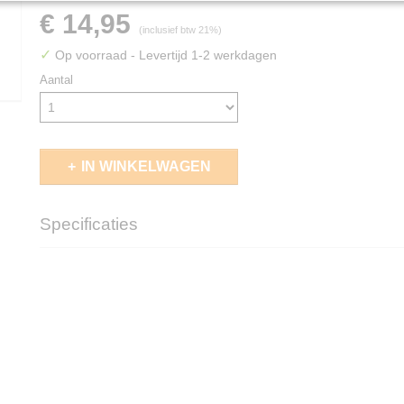
€ 14,95
(inclusief btw 21%)
✓
Op voorraad
- Levertijd 1-2 werkdagen
Aantal
IN WINKELWAGEN
Specificaties
EAN code
4056133022880