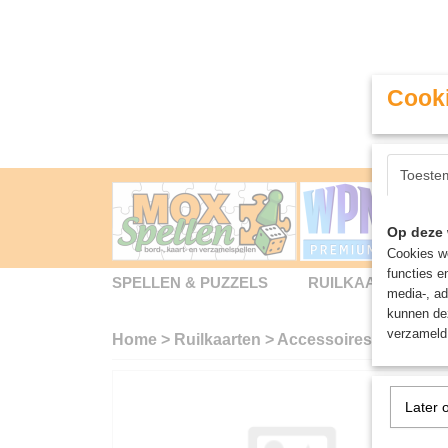
Cooki
Toeste
Op deze 
Cookies wo
functies e
SPELLEN & PUZZELS
RUILKAARTEN
media-, ad
kunnen dez
verzameld 
Home
>
Ruilkaarten
>
Accessoires
>
Ultimat
Later 