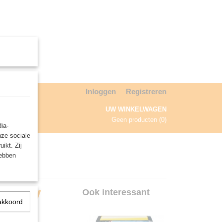
Inloggen
Registreren
UW WINKELWAGEN
Geen producten
(0)
ia-
nze sociale
NDA
ikt. Zij
hebben
'Tray
Ook interessant
akkoord