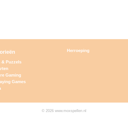
Herroeping
orieën
n & Puzzels
rten
ure Gaming
laying Games
a
© 2026 www.moxspellen.nl