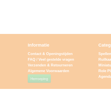
Informatie
Categ
Contact & Openingstijden
Spelle
FAQ / Veel gestelde vragen
Ruilkaa
Verzenden & Retourneren
Miniat
Algemene Voorwaarden
Role P
Agend
Herroeping