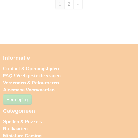
1
2
»
Informatie
Contact & Openingstijden
FAQ / Veel gestelde vragen
Verzenden & Retourneren
Algemene Voorwaarden
Herroeping
Categorieën
Spellen & Puzzels
Ruilkaarten
Miniature Gaming