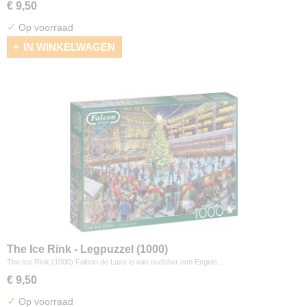
€ 9,50
✓
Op voorraad
IN WINKELWAGEN
The Ice Rink - Legpuzzel (1000)
The Ice Rink (1000) Falcon de Luxe is van oudsher een Engels…
€ 9,50
✓
Op voorraad