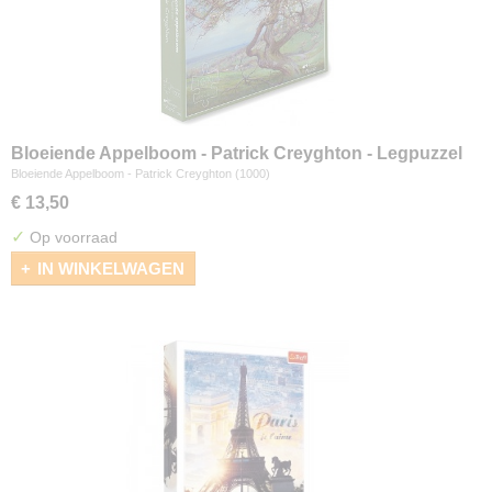
Bloeiende Appelboom - Patrick Creyghton - Legpuzzel
(1000)
Bloeiende Appelboom - Patrick Creyghton (1000)
€ 13,50
✓
Op voorraad
IN WINKELWAGEN