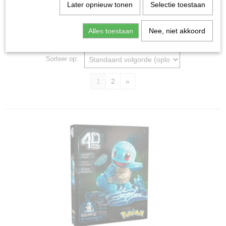
Home
>
Spellen & Puzzels
>
Puzzels
Later opnieuw tonen
Selectie toestaan
Puzzels
Alles toestaan
Nee, niet akkoord
Sorteer op:
1
2
»