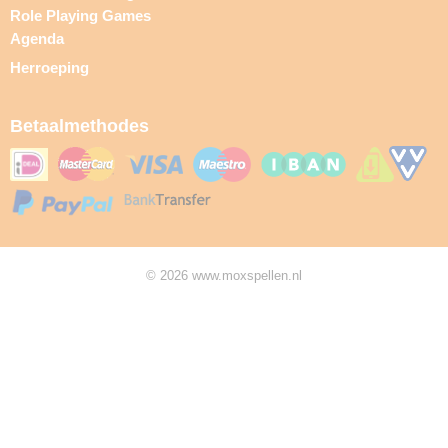
Role Playing Games
Agenda
Herroeping
Betaalmethodes
© 2026 www.moxspellen.nl