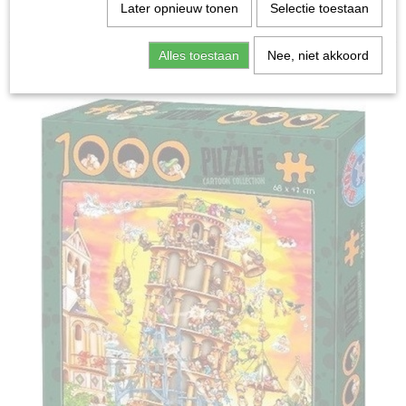
Home
>
Spellen & Puzzels
>
Puzzels
>
Toren van Pisa -
Later opnieuw tonen
Selectie toestaan
Legpuzzel (1000)
Alles toestaan
Nee, niet akkoord
Puzzels