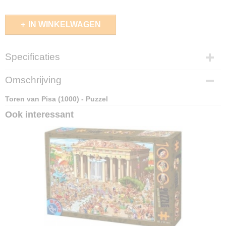
IN WINKELWAGEN
Specificaties
EAN code
Omschrijving
5947502861218
Toren van Pisa (1000) - Puzzel
Ook interessant