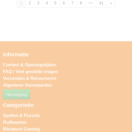
1
2
3
4
5
6
7
8
•••
41
»
Informatie
Contact & Openingstijden
FAQ / Veel gestelde vragen
Verzenden & Retourneren
Algemene Voorwaarden
Herroeping
Categorieën
Spellen & Puzzels
Ruilkaarten
Miniature Gaming