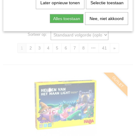
Home
>
Spellen & Puzzels
Later opnieuw tonen
Selectie toestaan
Alles toestaan
Nee, niet akkoord
Bordspellen
Sorteer op:
1
2
3
4
5
6
7
8
•••
41
»
OUTLET