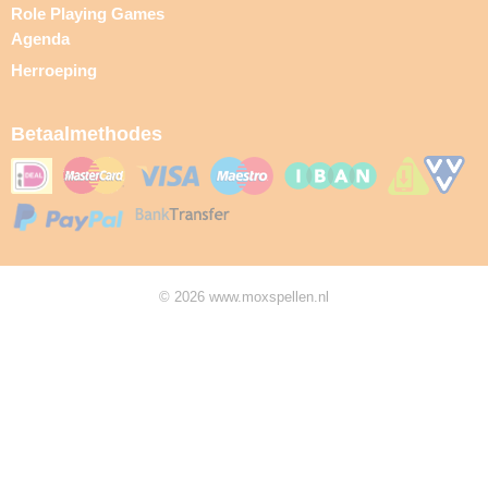
Role Playing Games
Agenda
Herroeping
Betaalmethodes
© 2026 www.moxspellen.nl