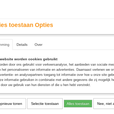
es toestaan Opties
mming
Details
Over
Contact & Openingstijden
FAQ / Veel gestelde vragen
website worden cookies gebruikt
rden door ons gebruikt voor verkeersanalyse, het aanbieden van sociale med
n het personaliseren van informatie en advertenties. Daarnaast verlenen we o
MINIATURE GAMING
ROLE PLAYING GAMES
AGE
vertentie- en analysepartners toegang tot informatie over hoe u onze site gebru
e informatie gebruiken in combinatie met andere gegevens die zij mogelijk 
door uw gebruik van hun diensten of die u hen hebt verstrekt.
 Some for Dim Sum - Bordspel
opnieuw tonen
Selectie toestaan
Alles toestaan
Nee, niet 
Sushi Go! Spin Some for