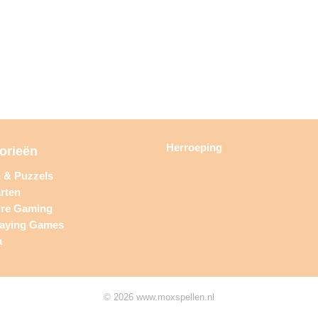
Herroeping
orieën
n & Puzzels
rten
ure Gaming
laying Games
a
© 2026 www.moxspellen.nl