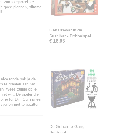
rs van toegankelijke
 je goed plannen, slimme
l!
Geharrewar in de
Sushibar - Dobbelspel
€ 16,95
elke ronde pak je de
om te draaien aan het
gen. Wees zuinig op je
iet wilt. De speler die
 Some for Dim Sum is een
spellen niet te bezitten
De Geheime Gang -
Bordspel