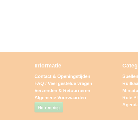
Informatie
Categ
Contact & Openingstijden
Spelle
FAQ / Veel gestelde vragen
Ruilkaa
Verzenden & Retourneren
Miniat
Algemene Voorwaarden
Role P
Agend
Herroeping