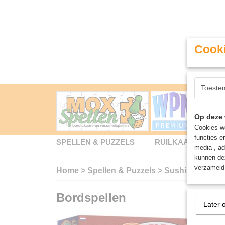
Cooki
Toeste
Op deze 
Cookies wo
functies e
SPELLEN & PUZZELS
RUILKAARTEN
media-, ad
kunnen dez
verzameld 
Home
>
Spellen & Puzzels
>
Sushi Go! Spin
Bordspellen
Later 