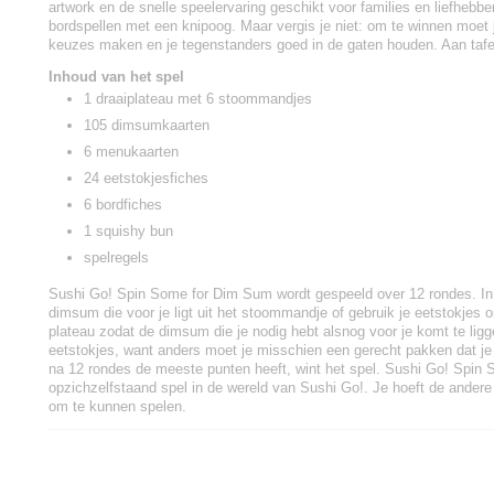
artwork en de snelle speelervaring geschikt voor families en liefhebbe
bordspellen met een knipoog. Maar vergis je niet: om te winnen moet
keuzes maken en je tegenstanders goed in de gaten houden. Aan tafe
Inhoud van het spel
1 draaiplateau met 6 stoommandjes
105 dimsumkaarten
6 menukaarten
24 eetstokjesfiches
6 bordfiches
1 squishy bun
spelregels
Sushi Go! Spin Some for Dim Sum wordt gespeeld over 12 rondes. In 
dimsum die voor je ligt uit het stoommandje of gebruik je eetstokjes 
plateau zodat de dimsum die je nodig hebt alsnog voor je komt te lig
eetstokjes, want anders moet je misschien een gerecht pakken dat je n
na 12 rondes de meeste punten heeft, wint het spel. Sushi Go! Spin
opzichzelfstaand spel in de wereld van Sushi Go!. Je hoeft de andere 
om te kunnen spelen.