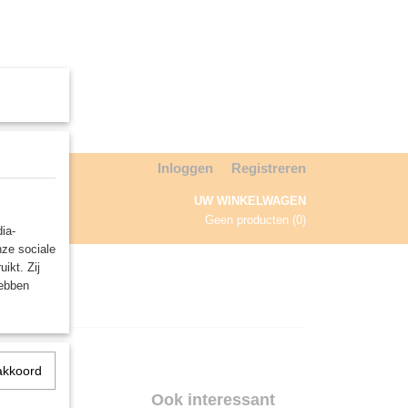
Inloggen
Registreren
UW WINKELWAGEN
Geen producten
(0)
ia-
nze sociale
NDA
ikt. Zij
hebben
akkoord
 Dim
Ook interessant