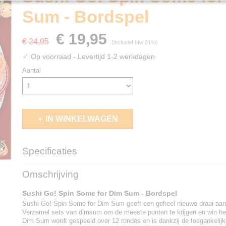
Sum - Bordspel
€ 19,95
€ 24,95
(inclusief btw 21%)
✓
Op voorraad
- Levertijd 1-2 werkdagen
Aantal
IN WINKELWAGEN
Specificaties
EAN code
8718026307141
Omschrijving
Sushi Go! Spin Some for Dim Sum - Bordspel
Sushi Go! Spin Some for Dim Sum geeft een geheel nieuwe draai aan 
Verzamel sets van dimsum om de meeste punten te krijgen en win he
Dim Sum wordt gespeeld over 12 rondes en is dankzij de toegankelijk