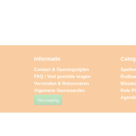
Informatie
Categ
Contact & Openingstijden
Spelle
FAQ / Veel gestelde vragen
Ruilkaa
Verzenden & Retourneren
Miniat
Algemene Voorwaarden
Role P
Agend
Herroeping