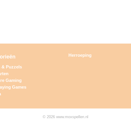
Herroeping
orieën
n & Puzzels
rten
ure Gaming
laying Games
a
© 2026 www.moxspellen.nl