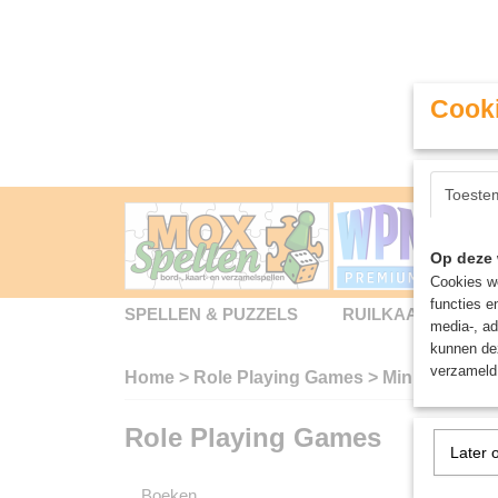
Cooki
Toeste
Op deze 
Cookies wo
functies e
SPELLEN & PUZZELS
RUILKAARTEN
media-, ad
kunnen dez
verzameld 
Home
>
Role Playing Games
>
Miniaturen
Role Playing Games
Mini
Later 
Boeken