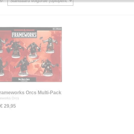
 op:
ameworks Orcs Multi-Pack
eworks Orcs
€ 29,95