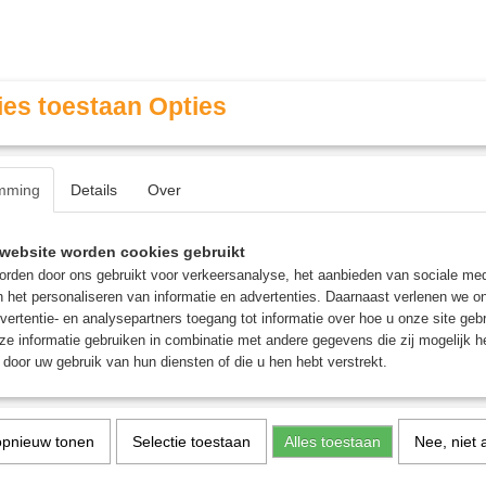
es toestaan Opties
mming
Details
Over
Contact & Openingstijden
FAQ / Veel gestelde vragen
website worden cookies gebruikt
rden door ons gebruikt voor verkeersanalyse, het aanbieden van sociale med
n het personaliseren van informatie en advertenties. Daarnaast verlenen we o
MINIATURE GAMING
ROLE PLAYING GAMES
AGE
vertentie- en analysepartners toegang tot informatie over hoe u onze site gebru
e informatie gebruiken in combinatie met andere gegevens die zij mogelijk 
door uw gebruik van hun diensten of die u hen hebt verstrekt.
aturen
opnieuw tonen
Selectie toestaan
Alles toestaan
Nee, niet 