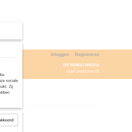
Inloggen
Registreren
UW WINKELWAGEN
Geen producten
(0)
ia-
nze sociale
NDA
ikt. Zij
hebben
akkoord