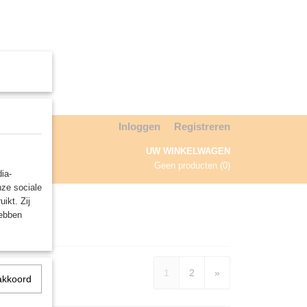
Inloggen
Registreren
UW WINKELWAGEN
Geen producten
(0)
ia-
nze sociale
NDA
ikt. Zij
hebben
1
2
»
akkoord