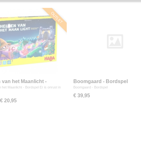
OUTLET
 van het Maanlicht -
Boomgaard - Bordspel
pel
 het Maanlicht - Bordspel Er is onrust in
Boomgaard - Bordspel
€ 39,95
€ 20,95