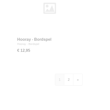
Hooray - Bordspel
Hooray - Bordspel
€ 12,95
1
2
»