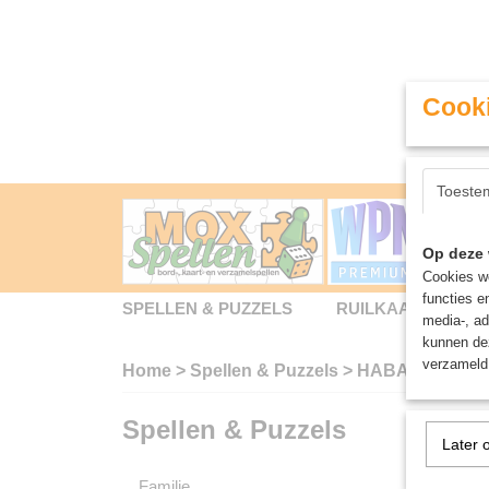
Cooki
Toeste
Op deze 
Cookies wo
functies e
SPELLEN & PUZZELS
RUILKAARTEN
media-, ad
kunnen dez
verzameld 
Home
>
Spellen & Puzzels
>
HABA
Spellen & Puzzels
Sorteer
Later 
Familie