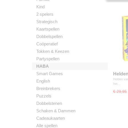
Kind
2 spelers
Strategisch
Kaartspellen
Dobbelspellen
Coöperatief
Tokken & Keezen
Partyspellen
HABA
Smart Games
Helden
Bords
Helden van
English
het…
Breinbrekers
€ 29,95
Puzzels
Dobbelstenen
Schaken & Dammen
Cadeaukaarten
Alle spellen