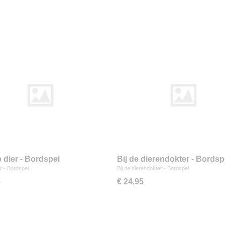
p dier - Bordspel
Bij de dierendokter - Bordsp
er - Bordspel
Bij de dierendokter - Bordspel
5
€ 24,95