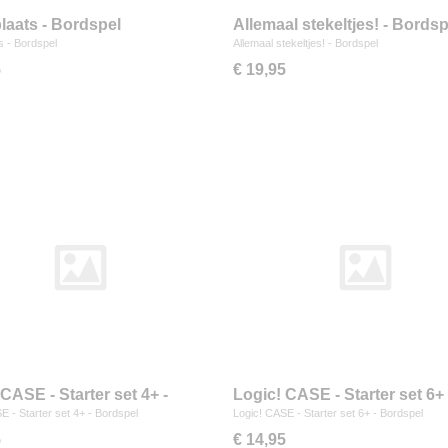
aats - Bordspel
Allemaal stekeltjes! - Bordsp
 - Bordspel
Allemaal stekeltjes! - Bordspel
5
€ 19,95
CASE - Starter set 4+ -
Logic! CASE - Starter set 6+ 
pel
Bordspel
E - Starter set 4+ - Bordspel
Logic! CASE - Starter set 6+ - Bordspel
5
€ 14,95