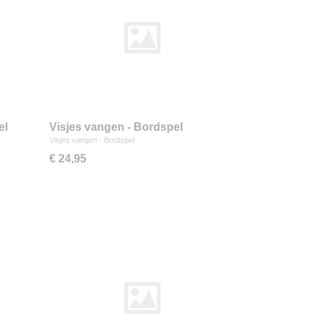
el
Visjes vangen - Bordspel
Visjes vangen - Bordspel
€ 24,95