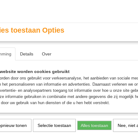
es toestaan Opties
mming
Details
Over
Contact & Openingstijden
FAQ / Veel gestelde vragen
website worden cookies gebruikt
rden door ons gebruikt voor verkeersanalyse, het aanbieden van sociale med
n het personaliseren van informatie en advertenties. Daarnaast verlenen we o
MINIATURE GAMING
ROLE PLAYING GAMES
AGE
vertentie- en analysepartners toegang tot informatie over hoe u onze site gebru
e informatie gebruiken in combinatie met andere gegevens die zij mogelijk 
door uw gebruik van hun diensten of die u hen hebt verstrekt.
 op:
opnieuw tonen
Selectie toestaan
Alles toestaan
Nee, niet 