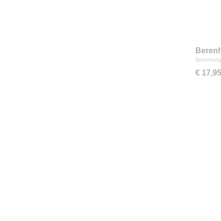
Berenh
Berenhong
€ 17,9