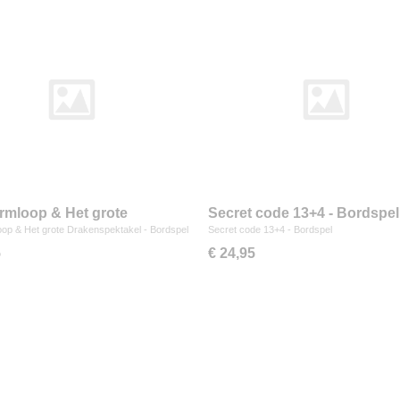
rmloop & Het grote
Secret code 13+4 - Bordspel
spektakel - Bordspel
op & Het grote Drakenspektakel - Bordspel
Secret code 13+4 - Bordspel
5
€ 24,95