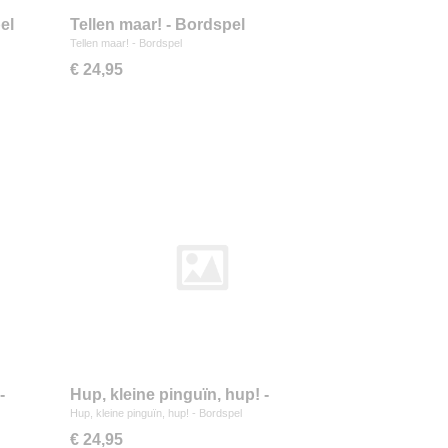
el
Tellen maar! - Bordspel
Tellen maar! - Bordspel
€ 24,95
-
Hup, kleine pinguïn, hup! -
Bordspel
Hup, kleine pinguïn, hup! - Bordspel
€ 24,95