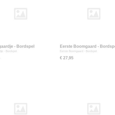
ardje - Bordspel
Eerste Boomgaard - Bordsp
je - Bordspel
Eerste Boomgaard - Bordspel
5
€ 27,95