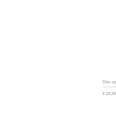
Dier o
Dier op di
€ 24,9