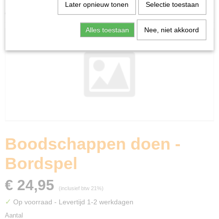
Home
>
Spellen & Puzzels
>
HABA
>
Boodschappen
Later opnieuw tonen
Selectie toestaan
doen - Bordspel
Alles toestaan
Nee, niet akkoord
Boodschappen doen -
Bordspel
€ 24,95
(inclusief btw 21%)
✓
Op voorraad
- Levertijd 1-2 werkdagen
Aantal