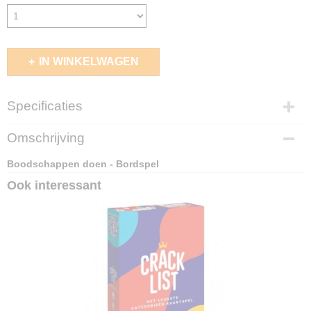
IN WINKELWAGEN
Specificaties
EAN code
Omschrijving
4010168226330
Boodschappen doen - Bordspel
Ook interessant