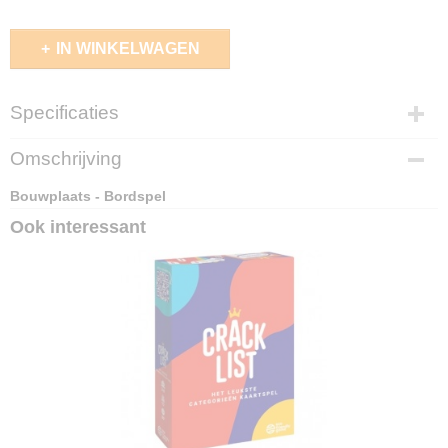
IN WINKELWAGEN
Specificaties
EAN code
Omschrijving
4010168289960
Bouwplaats - Bordspel
Ook interessant