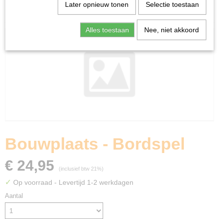
Home
>
Spellen & Puzzels
>
HABA
>
Bouwplaats -
Later opnieuw tonen
Selectie toestaan
Bordspel
Alles toestaan
Nee, niet akkoord
Bouwplaats - Bordspel
€ 24,95
(inclusief btw 21%)
✓
Op voorraad
- Levertijd 1-2 werkdagen
Aantal