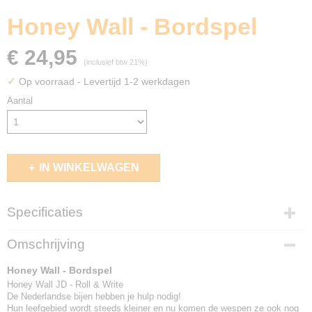
Honey Wall - Bordspel
€ 24,95
(inclusief btw 21%)
✓
Op voorraad
- Levertijd 1-2 werkdagen
Aantal
IN WINKELWAGEN
Specificaties
EAN code
Omschrijving
8720938477188
Honey Wall - Bordspel
Honey Wall JD - Roll & Write
De Nederlandse bijen hebben je hulp nodig!
Hun leefgebied wordt steeds kleiner en nu komen de wespen ze ook nog