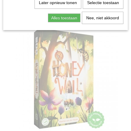
Home
>
Spellen & Puzzels
>
Honey Wall - Bordspel
Later opnieuw tonen
Selectie toestaan
Bordspellen
Alles toestaan
Nee, niet akkoord