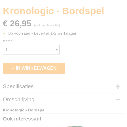
Kronologic - Bordspel
€ 26,95
(inclusief btw 21%)
✓
Op voorraad
- Levertijd 1-2 werkdagen
Aantal
IN WINKELWAGEN
Specificaties
EAN code
Omschrijving
5430003300015
Kronologic - Bordspel
Ook interessant