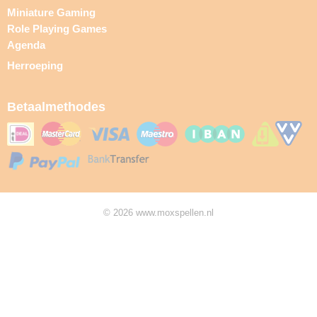
Miniature Gaming
Role Playing Games
Agenda
Herroeping
Betaalmethodes
© 2026 www.moxspellen.nl