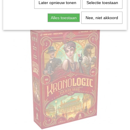
Home
>
Spellen & Puzzels
>
Kronologic - Bordspel
Later opnieuw tonen
Selectie toestaan
Bordspellen
Alles toestaan
Nee, niet akkoord