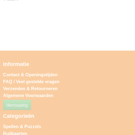
Informatie
Contact & Openingstijden
FAQ / Veel gestelde vragen
Verzenden & Retourneren
Algemene Voorwaarden
Herroeping
Categorieën
Spellen & Puzzels
Ruilkaarten