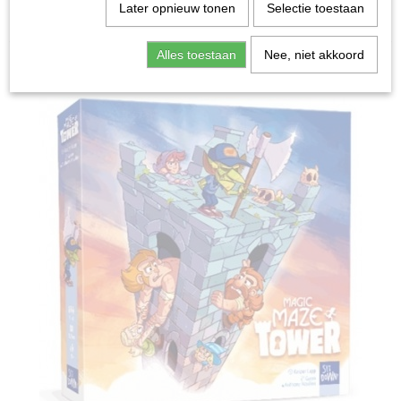
Home
>
Spellen & Puzzels
>
Magic Maze Tower -
Later opnieuw tonen
Selectie toestaan
Bordspel
Alles toestaan
Nee, niet akkoord
Bordspellen