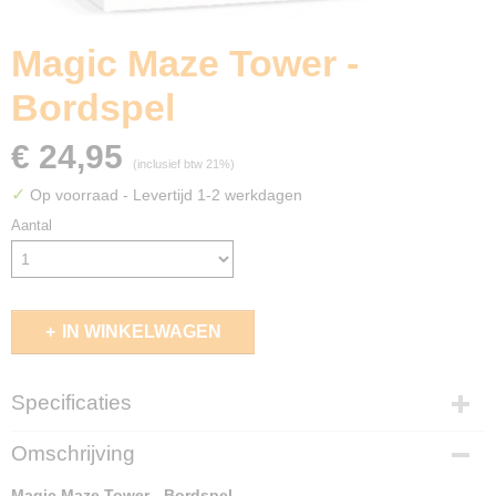
Magic Maze Tower -
Bordspel
€ 24,95
(inclusief btw 21%)
✓
Op voorraad
- Levertijd 1-2 werkdagen
Aantal
IN WINKELWAGEN
Specificaties
EAN code
Omschrijving
5430003304464
Magic Maze Tower - Bordspel