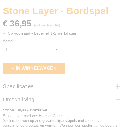
Stone Layer - Bordspel
€ 36,95
(inclusief btw 21%)
✓
Op voorraad
- Levertijd 1-2 werkdagen
Aantal
IN WINKELWAGEN
Specificaties
EAN code
Omschrijving
6416550862809
Stone Layer - Bordspel
Stone Layer bordspel Henmar Games
Spelers bouwen op zes gezamenlijke stapels met stenen van
verschillende groottes en vormen. Wanneer een speler aan de beurt is,