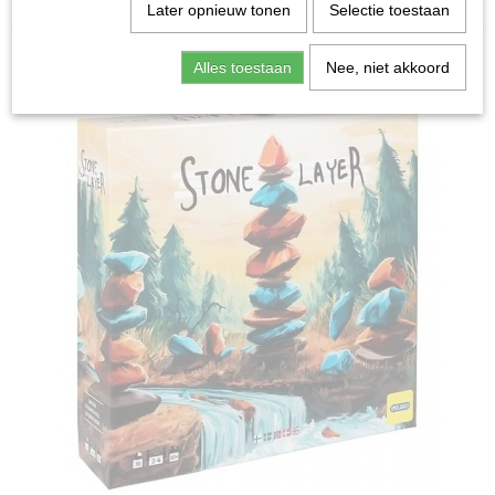
Home
>
Spellen & Puzzels
>
Stone Layer - Bordspel
Later opnieuw tonen
Selectie toestaan
Bordspellen
Alles toestaan
Nee, niet akkoord