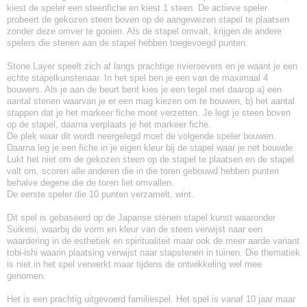
kiest de speler een steenfiche en kiest 1 steen. De actieve speler
probeert de gekozen steen boven op de aangewezen stapel te plaatsen
zonder deze omver te gooien. Als de stapel omvalt, krijgen de andere
spelers die stenen aan de stapel hebben toegevoegd punten.
Stone Layer speelt zich af langs prachtige rivieroevers en je waant je een
echte stapelkunstenaar. In het spel ben je een van de maximaal 4
bouwers. Als je aan de beurt bent kies je een tegel met daarop a) een
aantal stenen waarvan je er een mag kiezen om te bouwen, b) het aantal
stappen dat je het markeer fiche moet verzetten. Je legt je steen boven
op de stapel, daarna verplaats je het markeer fiche.
De plek waar dit wordt neergelegd moet de volgende speler bouwen.
Daarna leg je een fiche in je eigen kleur bij de stapel waar je net bouwde
Lukt het niet om de gekozen steen op de stapel te plaatsen en de stapel
valt om, scoren alle anderen die in die toren gebouwd hebben punten
behalve degene die de toren liet omvallen.
De eerste speler die 10 punten verzamelt, wint.
Dit spel is gebaseerd op de Japanse stenen stapel kunst waaronder
Suikesi, waarbij de vorm en kleur van de steen verwijst naar een
waardering in de esthetiek en spiritualiteit maar ook de meer aarde variant
tobi-ishi waarin plaatsing verwijst naar stapstenen in tuinen. Die thematiek
is niet in het spel verwerkt maar tijdens de ontwikkeling wel mee
genomen.
Het is een prachtig uitgevoerd familiespel. Het spel is vanaf 10 jaar maar