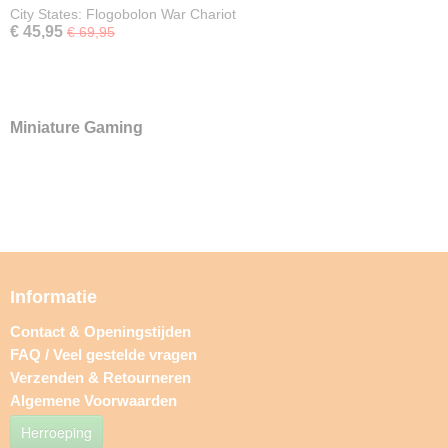
City States: Flogobolon War Chariot
€ 45,95
€ 69,95
Miniature Gaming
Informatie
Contact & Openingstijden
FAQ / Veel gestelde vragen
Verzenden & Retourneren
Algemene Voorwaarden
Herroeping