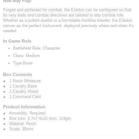
How they Play:
Forged and perfected for combat, the Eidolon can be configured so that
its very body and combat directives are tailored to any combat role.
Whether as a potent duelist or a formidable frontline brawler, the Eidolon
serves as the perfect instrument, deployed precisely where and when it's
needed.
In Game Role
Battlefield Role: Character
Class: Medium
Type:Brute
Box Contents
● 1 Resin Miniature
● 1 Cavalry Base
● 1 Cavalry Stand
● 1 Command Card
Product Information
● Assembly: Required.
● Box size: 3.7x7.4x10.4cm; 114grs
● Material: Resin
● Scale: 38mm