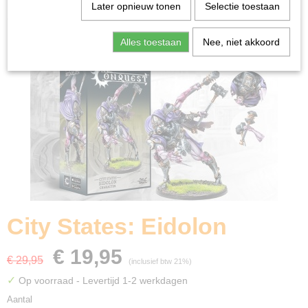
Home
>
Miniature Gaming
>
City States: Eidolon
Later opnieuw tonen
Selectie toestaan
Alles toestaan
Nee, niet akkoord
City States: Eidolon
€ 19,95
€ 29,95
(inclusief btw 21%)
✓
Op voorraad
- Levertijd 1-2 werkdagen
Aantal