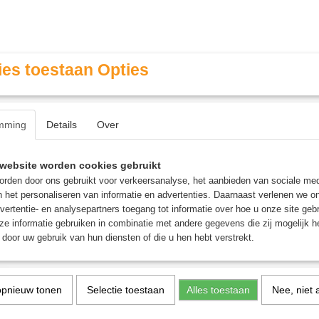
es toestaan Opties
mming
Details
Over
Contact & Openingstijden
FAQ / Veel gestelde vragen
website worden cookies gebruikt
rden door ons gebruikt voor verkeersanalyse, het aanbieden van sociale med
n het personaliseren van informatie en advertenties. Daarnaast verlenen we o
MINIATURE GAMING
ROLE PLAYING GAMES
AGE
vertentie- en analysepartners toegang tot informatie over hoe u onze site gebru
e informatie gebruiken in combinatie met andere gegevens die zij mogelijk 
door uw gebruik van hun diensten of die u hen hebt verstrekt.
ogobolon War Chariot
City States: Flogobolon 
opnieuw tonen
Selectie toestaan
Alles toestaan
Nee, niet 
Chariot