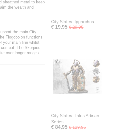
nd sheathed metal to keep
laim the wealth and
City States: Ipparchos
€ 19,95
€ 29,95
support the main City
The Flogobolon functions
f your main line whilst
n combat. The Skorpios
fire over longer ranges
City States: Talos Artisan
Series
€ 84,95
€ 129,95