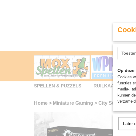
Cooki
Toeste
Op deze 
Cookies wo
functies e
SPELLEN & PUZZELS
RUILKAARTEN
media-, ad
kunnen dez
verzameld 
Home
>
Miniature Gaming
>
City States: Fl
Later 