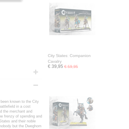
City States: Companion
Cavalry
€ 39,95
€ 59,95
 been known to the City
ttlefield in a cost
ted the merchant and
he frenzy of spending and
States and their noble
h nobody but the Dweghom