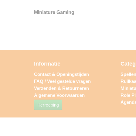
Miniature Gaming
Informatie
Categ
Contact & Openingstijden
Spelle
FAQ / Veel gestelde vragen
Ruilkaa
Verzenden & Retourneren
Miniat
Algemene Voorwaarden
Role P
Agend
Herroeping