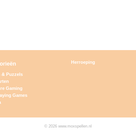
Herroeping
orieën
n & Puzzels
rten
ure Gaming
laying Games
a
© 2026 www.moxspellen.nl