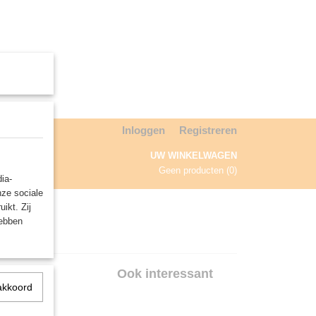
Inloggen
Registreren
UW WINKELWAGEN
Geen producten
(0)
ia-
nze sociale
NDA
ikt. Zij
hebben
War
Ook interessant
akkoord