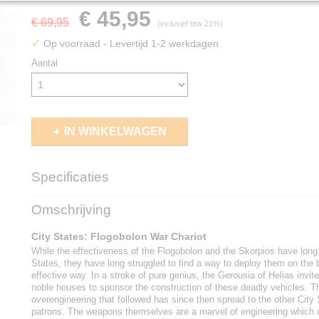
€ 45,95
€ 69,95
(inclusief btw 21%)
✓
Op voorraad
- Levertijd 1-2 werkdagen
Aantal
IN WINKELWAGEN
Specificaties
EAN code
5213009016131
Omschrijving
City States: Flogobolon War Chariot
While the effectiveness of the Flogobolon and the Skorpios have long
States, they have long struggled to find a way to deploy them on the ba
effective way. In a stroke of pure genius, the Gerousia of Helias invi
noble houses to sponsor the construction of these deadly vehicles. T
overengineering that followed has since then spread to the other City 
patrons. The weapons themselves are a marvel of engineering whic