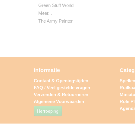
Green Stuff World
Meer...
The Army Painter
Informatie
Categ
Contact & Openingstijden
Spelle
FAQ / Veel gestelde vragen
Ruilkaa
Verzenden & Retourneren
Miniat
Algemene Voorwaarden
Role P
Agend
Herroeping