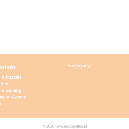
Herroeping
orieën
n & Puzzels
rten
ure Gaming
laying Games
a
© 2026 www.moxspellen.nl