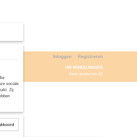
Inloggen
Registreren
UW WINKELWAGEN
Geen producten
(0)
ia-
nze sociale
NDA
ikt. Zij
hebben
akkoord