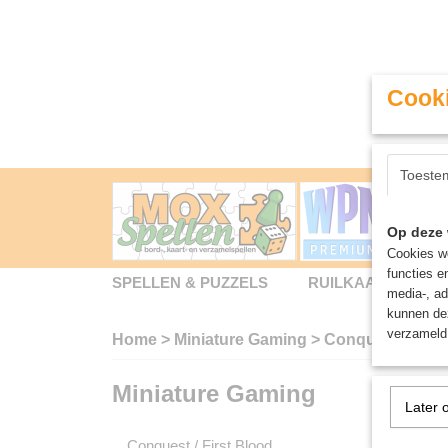
Cooki
Toeste
Op deze 
Cookies wo
functies e
SPELLEN & PUZZELS
RUILKAARTEN
media-, ad
kunnen dez
verzameld 
Home
>
Miniature Gaming
>
Conquest / Firs
Miniature Gaming
Sorteer
Later 
Conquest / First Blood