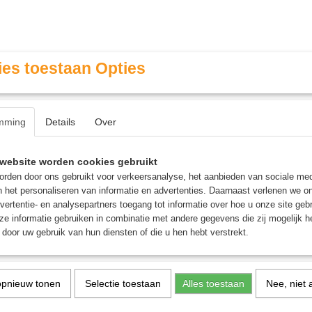
es toestaan Opties
mming
Details
Over
Contact & Openingstijden
FAQ / Veel gestelde vragen
website worden cookies gebruikt
rden door ons gebruikt voor verkeersanalyse, het aanbieden van sociale med
n het personaliseren van informatie en advertenties. Daarnaast verlenen we o
MINIATURE GAMING
ROLE PLAYING GAMES
AGE
vertentie- en analysepartners toegang tot informatie over hoe u onze site gebru
e informatie gebruiken in combinatie met andere gegevens die zij mogelijk 
door uw gebruik van hun diensten of die u hen hebt verstrekt.
t Blood
>
Meer...
 op:
opnieuw tonen
Selectie toestaan
Alles toestaan
Nee, niet 