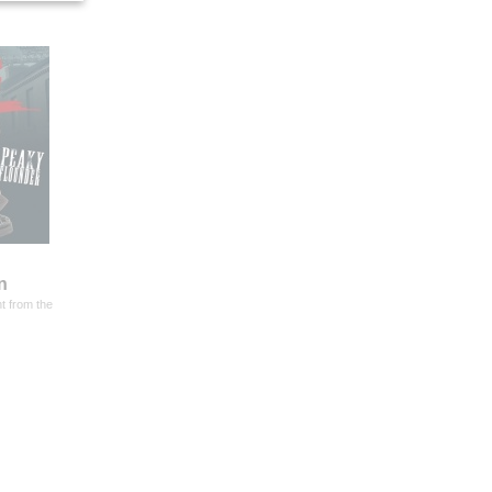
n
t from the