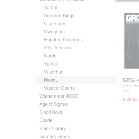
Yoroni
Sorcerer Kings
City States
Dweghom
Hundred Kingdoms
Old Dominion
Nords
Spires
W'adrhun
Meer...
GRG - 
Great Ram
Weaver Courts
time…
Warhammer 40000
€ 25,95
Age of Sigmar
Blood Bowl
Citadel
Black Library
Gamers Grass