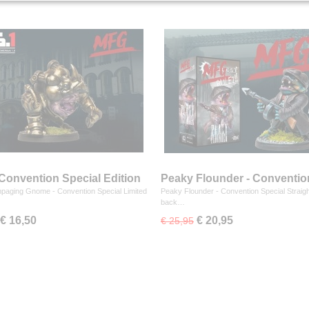
Convention Special Edition
Peaky Flounder - Conventio
Special
paging Gnome - Convention Special Limited
Peaky Flounder - Convention Special Straigh
back…
€ 16,50
€ 20,95
€ 25,95