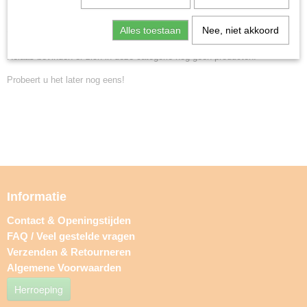
Home
>
Miniature Gaming
>
Warhammer 40000
>
Emperor's Children
Alles toestaan
Nee, niet akkoord
Helaas bevinden er zich in deze categorie nog geen producten.
Probeert u het later nog eens!
Informatie
Contact & Openingstijden
FAQ / Veel gestelde vragen
Verzenden & Retourneren
Algemene Voorwaarden
Herroeping