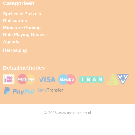
Categorieën
Spellen & Puzzels
Ruilkaarten
Miniature Gaming
Role Playing Games
Agenda
Herroeping
Betaalmethodes
© 2026 www.moxspellen.nl