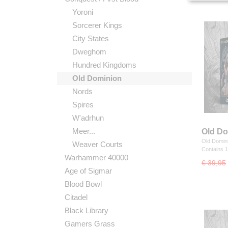
Yoroni
Sorcerer Kings
City States
Dweghom
Hundred Kingdoms
Old Dominion
Nords
Spires
W'adrhun
Meer...
Old Do
Old Domini
Weaver Courts
Contains 
Warhammer 40000
€ 39,95
Age of Sigmar
Blood Bowl
Citadel
Black Library
Gamers Grass