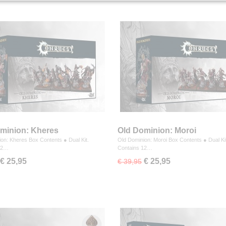
minion: Kheres
Old Dominion: Moroi
on: Kheres Box Contents ● Dual Kit.
Old Dominion: Moroi Box Contents ● Dual Kit
12…
Contains 12…
€ 25,95
€ 25,95
€ 39,95