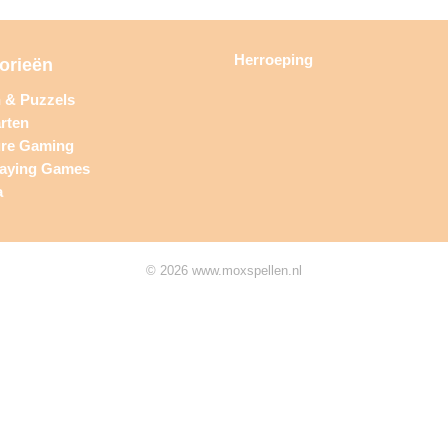
Herroeping
orieën
n & Puzzels
rten
ure Gaming
laying Games
a
© 2026 www.moxspellen.nl