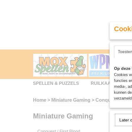
Cooki
Toeste
Op deze 
Cookies wo
functies e
SPELLEN & PUZZELS
RUILKAARTEN
media-, ad
kunnen dez
verzameld 
Home
>
Miniature Gaming
>
Conquest / Firs
Miniature Gaming
Sorteer
Later 
Conquest / First Blood