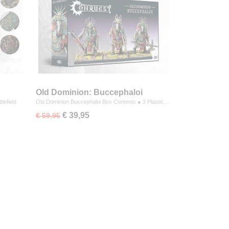
Old Dominion: Buccephaloi
lefield
Old Dominion Buccephaloi Box Contents ● 3 Plastic…
€ 39,95
€ 59,95