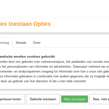
es toestaan Opties
mming
Details
Over
Contact & Openingstijden
FAQ / Veel gestelde vragen
website worden cookies gebruikt
rden door ons gebruikt voor verkeersanalyse, het aanbieden van sociale med
n het personaliseren van informatie en advertenties. Daarnaast verlenen we o
MINIATURE GAMING
ROLE PLAYING GAMES
AGE
vertentie- en analysepartners toegang tot informatie over hoe u onze site gebru
e informatie gebruiken in combinatie met andere gegevens die zij mogelijk 
door uw gebruik van hun diensten of die u hen hebt verstrekt.
t Blood
>
Old Dominion
 op:
opnieuw tonen
Selectie toestaan
Alles toestaan
Nee, niet 