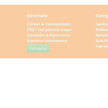
Informatie
Categ
Contact & Openingstijden
Spelle
FAQ / Veel gestelde vragen
Ruilkaa
Verzenden & Retourneren
Miniat
Algemene Voorwaarden
Role P
Agend
Herroeping