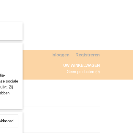
Inloggen
Registreren
UW WINKELWAGEN
Geen producten
(0)
ia-
nze sociale
NDA
ikt. Zij
hebben
akkoord