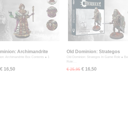
minion: Archimandrite
Old Dominion: Strategos
on: Archimandrite Box Contents ● 1
Old Dominion: Strategos In Game Role ● Batt
Role:…
€ 16,50
€ 16,50
€ 25,95