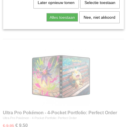
Home
>
Ruilkaarten
>
Pokémon TCG
>
Mega Evolution:
Later opnieuw tonen
Selectie toestaan
Perfect Order
Alles toestaan
Nee, niet akkoord
Sorteer op:
Ultra Pro Pokémon - 4-Pocket Portfolio: Perfect Order
Ultra Pro Pokémon - 4-Pocket Portfolio: Perfect Order
€ 9,50
€ 9,95