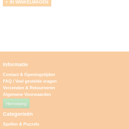
IN WINKELWAGEN
Informatie
Contact & Openingstijden
FAQ / Veel gestelde vragen
Verzenden & Retourneren
Algemene Voorwaarden
Herroeping
Categorieën
Spellen & Puzzels