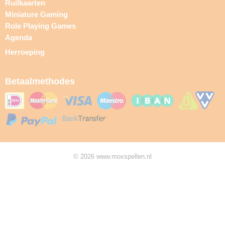
Ruilkaarten
Miniature Gaming
Role Playing Games
Agenda
Herroeping
Betaalmethodes
© 2026 www.moxspellen.nl