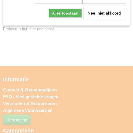
Home
>
Ruilkaarten
>
Pokémon TCG
>
Mega Evolution
Alles toestaan
Nee, niet akkoord
Helaas bevinden er zich in deze categorie nog geen producten.
Probeert u het later nog eens!
Informatie
Contact & Openingstijden
FAQ / Veel gestelde vragen
Verzenden & Retourneren
Algemene Voorwaarden
Herroeping
Categorieën