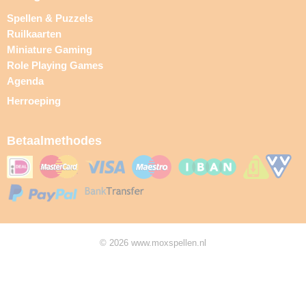
Spellen & Puzzels
Ruilkaarten
Miniature Gaming
Role Playing Games
Agenda
Herroeping
Betaalmethodes
© 2026 www.moxspellen.nl