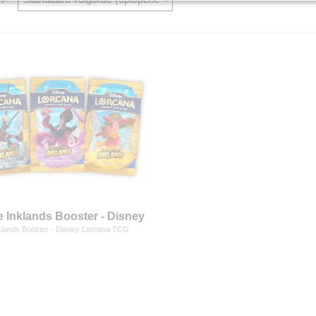
he Inklands Booster - Disney
na TCG
nklands Booster - Disney Lorcana TCG