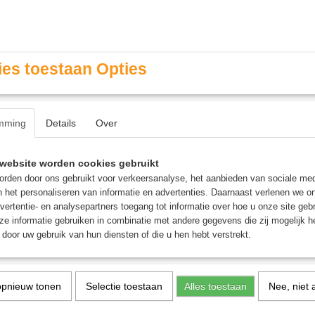
es toestaan Opties
mming
Details
Over
Contact & Openingstijden
FAQ / Veel gestelde vragen
website worden cookies gebruikt
rden door ons gebruikt voor verkeersanalyse, het aanbieden van sociale med
n het personaliseren van informatie en advertenties. Daarnaast verlenen we o
MINIATURE GAMING
ROLE PLAYING GAMES
AGE
vertentie- en analysepartners toegang tot informatie over hoe u onze site gebru
e informatie gebruiken in combinatie met andere gegevens die zij mogelijk 
door uw gebruik van hun diensten of die u hen hebt verstrekt.
 the Inklands
he Inklands
opnieuw tonen
Selectie toestaan
Alles toestaan
Nee, niet 
 op: