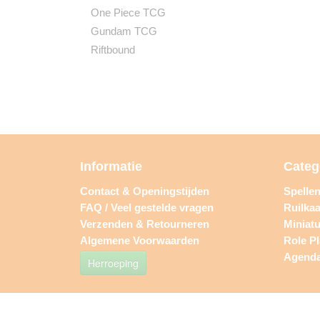
One Piece TCG
Gundam TCG
Riftbound
Informatie
Categ
Contact & Openingstijden
Spelle
FAQ / Veel gestelde vragen
Ruilkaa
Verzenden & Retourneren
Miniat
Algemene Voorwaarden
Role P
Agend
Herroeping