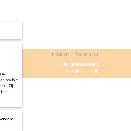
Inloggen
Registreren
UW WINKELWAGEN
Geen producten
(0)
ia-
nze sociale
NDA
ikt. Zij
hebben
akkoord