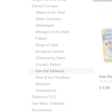
Disney Lorcana
Attack of the Vine!
Wilds Unknown
Winterspell
Whispers in the Well
Fabled
Reign of Jafar
Archazia's Island
Shimmering Skies
Ursula's Return
Into the Inklands
Into t
Rise of the Floodborn
Lorca
Into the I
Boosters
€ 5,95
Starterdecks
Pokémon TCG
Star Wars Unlimited
Accessoires