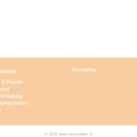
Herroeping
orieën
n & Puzzels
rten
ure Gaming
laying Games
a
© 2026 www.moxspellen.nl