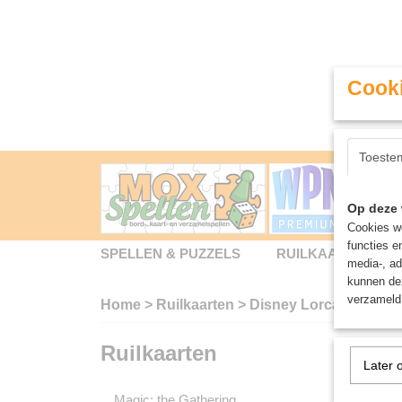
Cooki
Toeste
Op deze 
Cookies wo
functies e
SPELLEN & PUZZELS
RUILKAARTEN
media-, ad
kunnen dez
verzameld 
Home
>
Ruilkaarten
>
Disney Lorcana
>
Into
Ruilkaarten
Into t
Later 
Magic: the Gathering
Sorteer