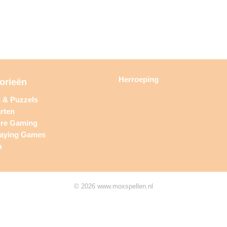
Herroeping
orieën
n & Puzzels
rten
ure Gaming
laying Games
a
© 2026 www.moxspellen.nl