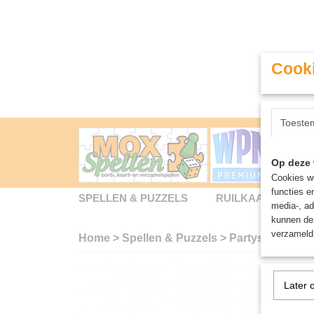
Cooki
Toeste
Op deze 
Cookies wo
functies e
SPELLEN & PUZZELS
RUILKAARTEN
media-, ad
kunnen dez
verzameld 
Home
>
Spellen & Puzzels
>
Partyspellen
>
H
Later 