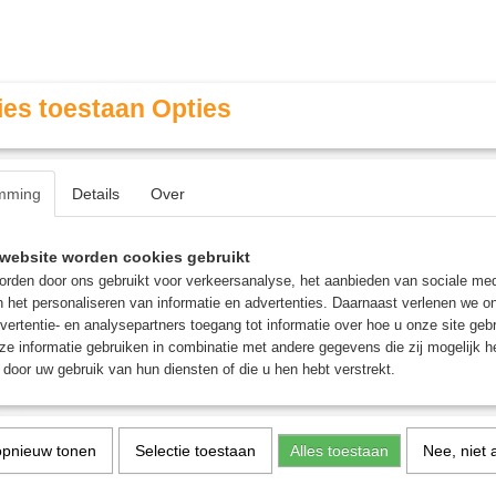
es toestaan Opties
mming
Details
Over
Contact & Openingstijden
FAQ / Veel gestelde vragen
website worden cookies gebruikt
rden door ons gebruikt voor verkeersanalyse, het aanbieden van sociale med
n het personaliseren van informatie en advertenties. Daarnaast verlenen we o
MINIATURE GAMING
ROLE PLAYING GAMES
AGE
vertentie- en analysepartners toegang tot informatie over hoe u onze site gebru
e informatie gebruiken in combinatie met andere gegevens die zij mogelijk 
door uw gebruik van hun diensten of die u hen hebt verstrekt.
ot Streak - Party Game (EN)
Hot Streak - Party Game 
opnieuw tonen
Selectie toestaan
Alles toestaan
Nee, niet 
€ 50,95
(inclusief btw 21%)