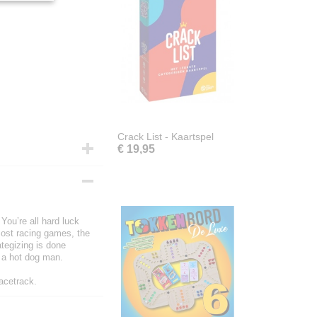
Crack List - Kaartspel
€ 19,95
ou’re all hard luck
most racing games, the
tegizing is done
 a hot dog man.
acetrack.