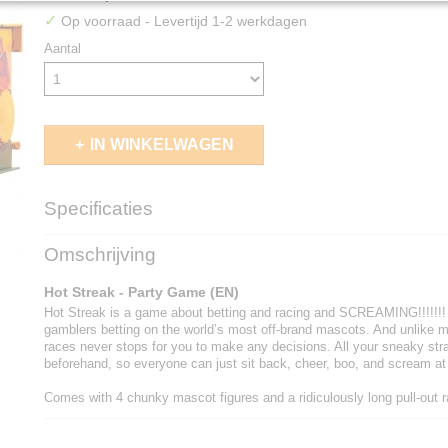
✓
Op voorraad
- Levertijd 1-2 werkdagen
Aantal
IN WINKELWAGEN
Specificaties
EAN code
3558380138716
Omschrijving
Hot Streak - Party Game (EN)
Hot Streak is a game about betting and racing and SCREAMING!!!!!!! Y
gamblers betting on the world’s most off-brand mascots. And unlike 
races never stops for you to make any decisions. All your sneaky stra
beforehand, so everyone can just sit back, cheer, boo, and scream at
Comes with 4 chunky mascot figures and a ridiculously long pull-out r