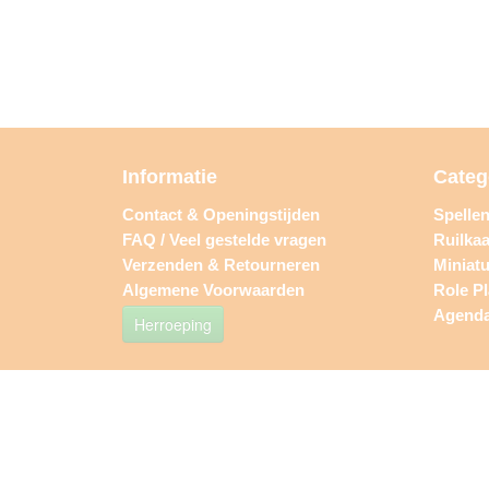
Informatie
Categ
Contact & Openingstijden
Spelle
FAQ / Veel gestelde vragen
Ruilkaa
Verzenden & Retourneren
Miniat
Algemene Voorwaarden
Role P
Agend
Herroeping