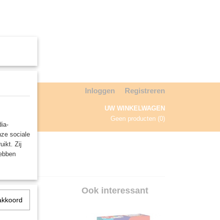
Inloggen
Registreren
UW WINKELWAGEN
Geen producten
(0)
ia-
nze sociale
NDA
ikt. Zij
hebben
(EN)
Ook interessant
akkoord