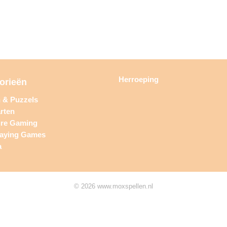
Herroeping
orieën
n & Puzzels
rten
ure Gaming
laying Games
a
© 2026 www.moxspellen.nl