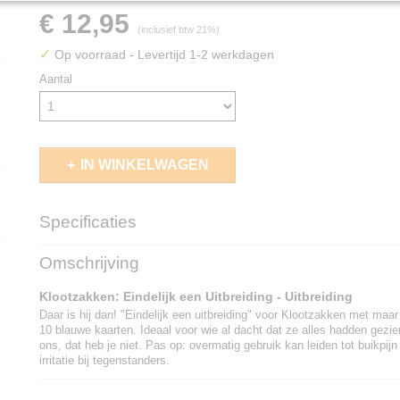
€ 12,95
(inclusief btw 21%)
✓
Op voorraad
- Levertijd 1-2 werkdagen
Aantal
IN WINKELWAGEN
Specificaties
EAN code
7423414536515
Omschrijving
Klootzakken: Eindelijk een Uitbreiding - Uitbreiding
Daar is hij dan! "Eindelijk een uitbreiding" voor Klootzakken met maar 
10 blauwe kaarten. Ideaal voor wie al dacht dat ze alles hadden gezi
ons, dat heb je niet. Pas op: overmatig gebruik kan leiden tot buikpijn
irritatie bij tegenstanders.