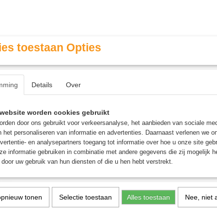
es toestaan Opties
mming
Details
Over
Contact & Openingstijden
FAQ / Veel gestelde vragen
website worden cookies gebruikt
rden door ons gebruikt voor verkeersanalyse, het aanbieden van sociale med
n het personaliseren van informatie en advertenties. Daarnaast verlenen we o
MINIATURE GAMING
ROLE PLAYING GAMES
AGE
vertentie- en analysepartners toegang tot informatie over hoe u onze site gebru
e informatie gebruiken in combinatie met andere gegevens die zij mogelijk 
door uw gebruik van hun diensten of die u hen hebt verstrekt.
lootzakken: Eindelijk een Uitbreiding - Uitbreiding
Klootzakken: Eindelijk e
opnieuw tonen
Selectie toestaan
Alles toestaan
Nee, niet 
Uitbreiding - Uitbreiding