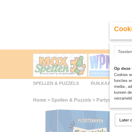
Cooki
Toeste
Op deze 
Cookies wo
functies e
SPELLEN & PUZZELS
RUILKAARTEN
media-, ad
kunnen dez
verzameld 
Home
>
Spellen & Puzzels
>
Partyspellen
>
K
Later 