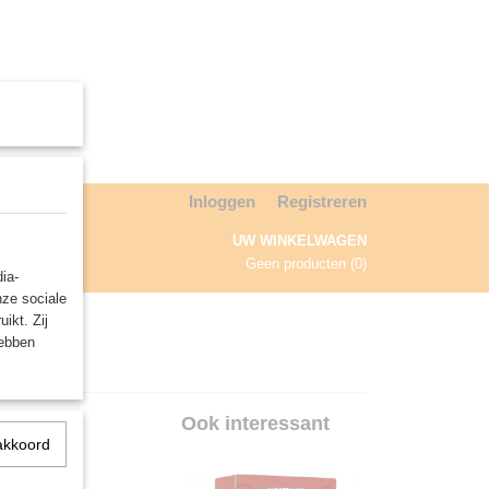
Inloggen
Registreren
UW WINKELWAGEN
Geen producten
(0)
ia-
nze sociale
NDA
ikt. Zij
hebben
en
Ook interessant
akkoord