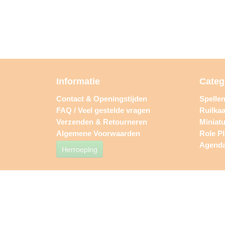
Informatie
Categ
Contact & Openingstijden
Spelle
FAQ / Veel gestelde vragen
Ruilkaa
Verzenden & Retourneren
Miniat
Algemene Voorwaarden
Role P
Agend
Herroeping