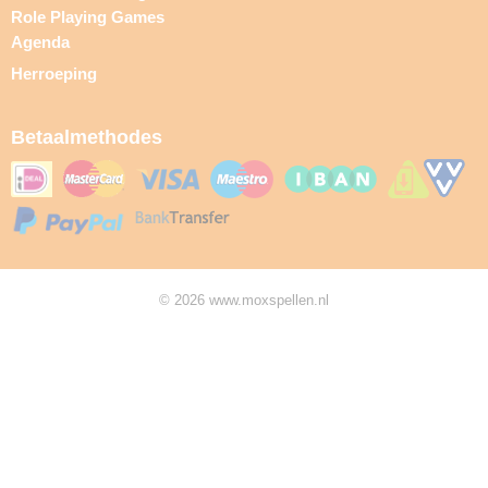
Role Playing Games
Agenda
Herroeping
Betaalmethodes
© 2026 www.moxspellen.nl