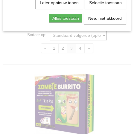
Home
>
Spellen & Puzzels
>
Partyspellen
Later opnieuw tonen
Selectie toestaan
Partyspellen
Alles toestaan
Nee, niet akkoord
Sorteer op:
«
1
2
3
4
»