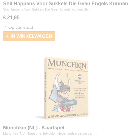
Shit Happens Voor Sukkels Die Geen Engels Kunnen -
Kaartspel
Shit Happens Voor Sukkels Die Geen Engels Kunnen Shit…
€ 21,95
✓
Op voorraad
IN WINKELWAGEN
Munchkin (NL) - Kaartspel
Munchkin (NL) Hilarische, full-color, Nederlandse versie van…