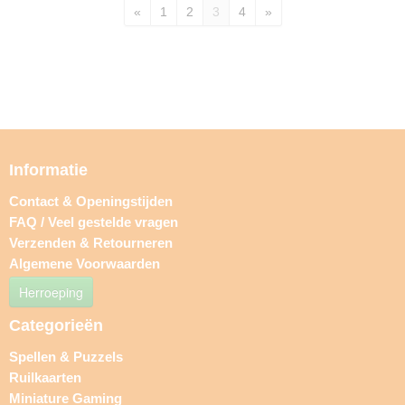
«
1
2
3
4
»
Informatie
Contact & Openingstijden
FAQ / Veel gestelde vragen
Verzenden & Retourneren
Algemene Voorwaarden
Herroeping
Categorieën
Spellen & Puzzels
Ruilkaarten
Miniature Gaming