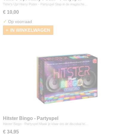
Time's Up! Harry Potter - Partyspel Stap in de magische…
€ 10,00
✓
Op voorraad
IN WINKELWAGEN
Hitster Bingo - Partyspel
Hitster Bingo - Partyspel Maak je klaar om de discobal te…
€ 34,95