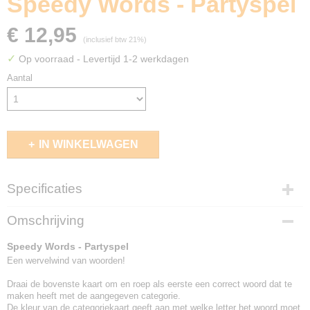
Speedy Words - Partyspel
€ 12,95
(inclusief btw 21%)
✓
Op voorraad
- Levertijd 1-2 werkdagen
Aantal
IN WINKELWAGEN
Specificaties
EAN code
Omschrijving
5430003112380
Speedy Words - Partyspel
Een wervelwind van woorden!
Draai de bovenste kaart om en roep als eerste een correct woord dat te
maken heeft met de aangegeven categorie.
De kleur van de categoriekaart geeft aan met welke letter het woord moet