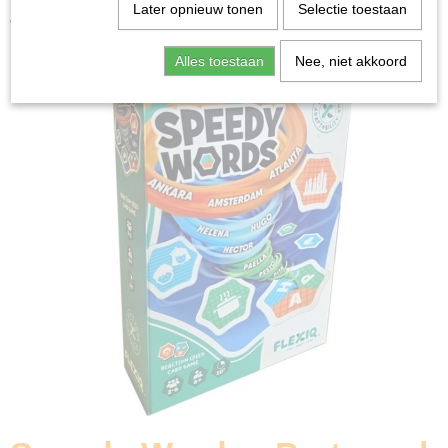
Home
>
Spellen & Puzzels
>
Partyspellen
>
Speedy
Later opnieuw tonen
Selectie toestaan
Words - Partyspel
Alles toestaan
Nee, niet akkoord