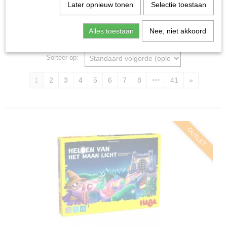
Home
>
Spellen & Puzzels
Later opnieuw tonen
Selectie toestaan
Alles toestaan
Nee, niet akkoord
Bordspellen
Sorteer op:
1
2
3
4
5
6
7
8
•••
41
»
OUTLET