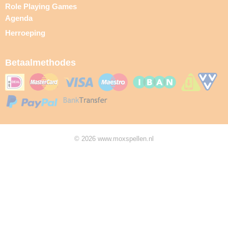
Role Playing Games
Agenda
Herroeping
Betaalmethodes
© 2026 www.moxspellen.nl