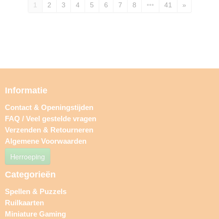
1
2
3
4
5
6
7
8
•••
41
»
Informatie
Contact & Openingstijden
FAQ / Veel gestelde vragen
Verzenden & Retourneren
Algemene Voorwaarden
Herroeping
Categorieën
Spellen & Puzzels
Ruilkaarten
Miniature Gaming