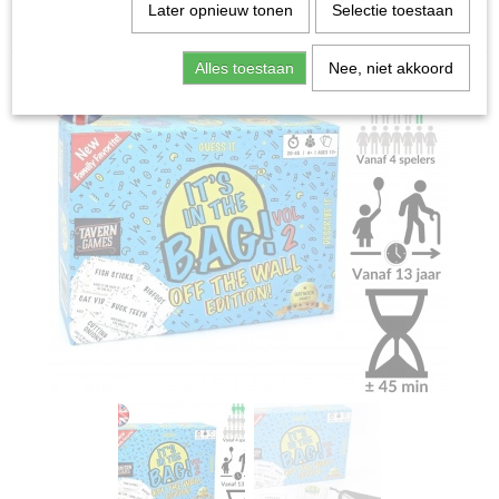
Home
>
Spellen & Puzzels
>
Partyspellen
>
It's in the
Later opnieuw tonen
Selectie toestaan
Bag 2 - Partyspel (ENG)
Alles toestaan
Nee, niet akkoord