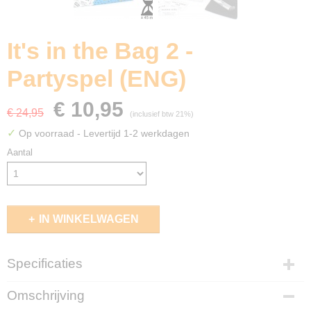
It's in the Bag 2 -
Partyspel (ENG)
€ 10,95
€ 24,95
(inclusief btw 21%)
✓
Op voorraad
- Levertijd 1-2 werkdagen
Aantal
IN WINKELWAGEN
Specificaties
EAN code
Omschrijving
850008503184