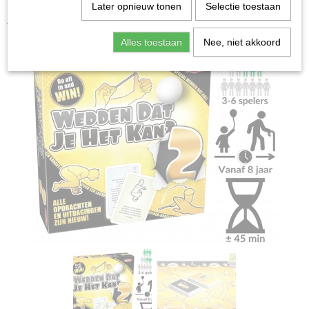
Home
>
Spellen & Puzzels
>
Partyspellen
>
Wedden dat
Later opnieuw tonen
Selectie toestaan
je het kan 2 - Partyspel
Alles toestaan
Nee, niet akkoord