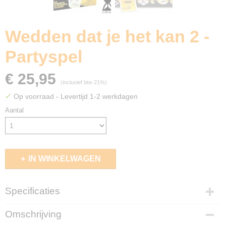
Wedden dat je het kan 2 -
Partyspel
€ 25,95
(inclusief btw 21%)
✓
Op voorraad
- Levertijd 1-2 werkdagen
Aantal
IN WINKELWAGEN
Specificaties
EAN code
Omschrijving
6416739550862