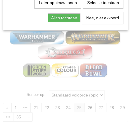
Home
>
Miniature Gaming Board wargames - Mox
Later opnieuw tonen
Selectie toestaan
bordspellen
Alles toestaan
Nee, niet akkoord
Miniature Gaming
Sorteer op:
«
1
•••
21
22
23
24
25
26
27
28
29
•••
35
»