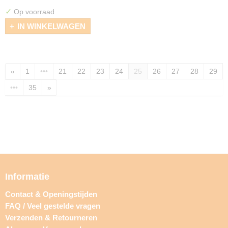
✓
Op voorraad
IN WINKELWAGEN
«
1
•••
21
22
23
24
25
26
27
28
29
•••
35
»
Informatie
Contact & Openingstijden
FAQ / Veel gestelde vragen
Verzenden & Retourneren