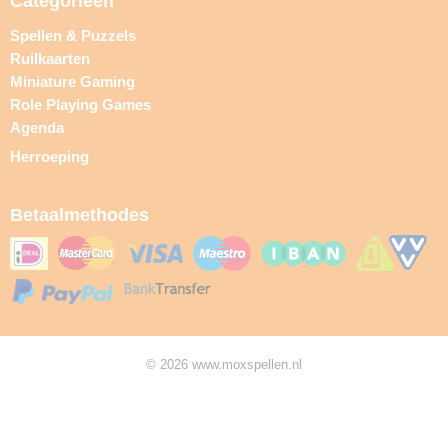
Categorieën
Spellen & Puzzels
Ruilkaarten
Miniature Gaming
Role Playing Games
Agenda
Herroeping
Betaalmethodes
© 2026 www.moxspellen.nl