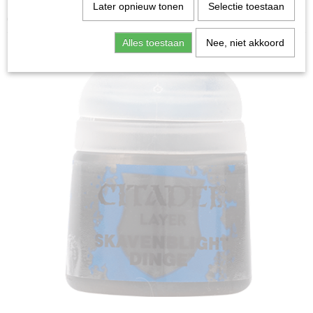
Home
>
Miniature Gaming
>
Layer: Skavenblight Dinge
Later opnieuw tonen
Selectie toestaan
(12ml)
Alles toestaan
Nee, niet akkoord