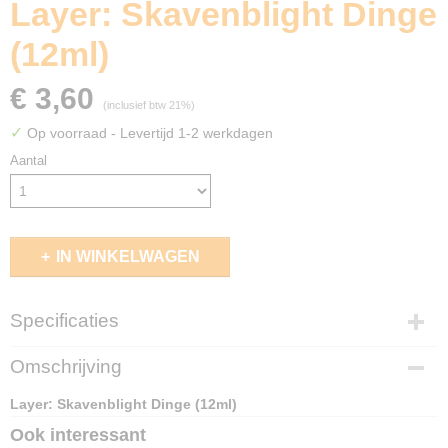
Layer: Skavenblight Dinge
(12ml)
€ 3,60
(inclusief btw 21%)
✓
Op voorraad
- Levertijd 1-2 werkdagen
Aantal
IN WINKELWAGEN
Specificaties
EAN code
Omschrijving
5011921197620
Layer: Skavenblight Dinge (12ml)
Ook interessant