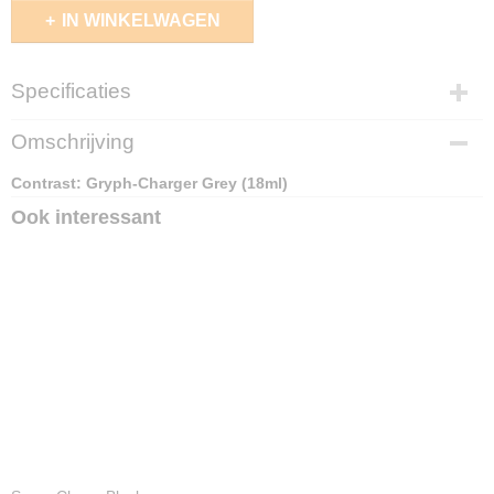
IN WINKELWAGEN
Specificaties
EAN code
Omschrijving
5011921120925
Contrast: Gryph-Charger Grey (18ml)
Ook interessant