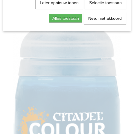
Home
>
Miniature Gaming
>
Contrast: Gryph-Charger
Later opnieuw tonen
Selectie toestaan
Grey (18ml)
Alles toestaan
Nee, niet akkoord