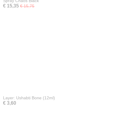
Spray Chaos Black
€ 15,35
€ 15,75
Layer: Ushabti Bone (12ml)
€ 3,60