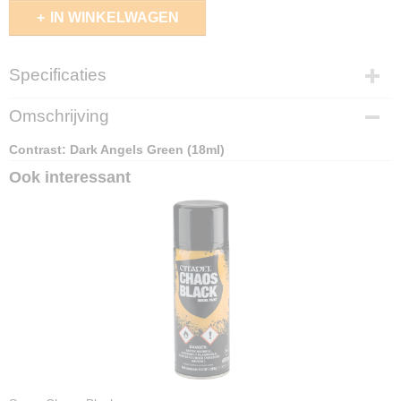
IN WINKELWAGEN
Specificaties
EAN code
Omschrijving
5011921185436
Contrast: Dark Angels Green (18ml)
Ook interessant