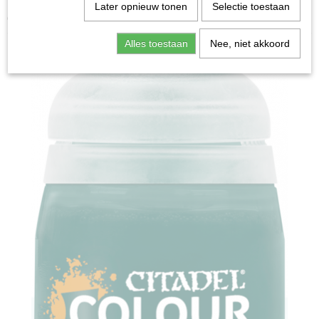
Home
>
Miniature Gaming
>
Contrast: Dark Angels
Later opnieuw tonen
Selectie toestaan
Green (18ml)
Alles toestaan
Nee, niet akkoord