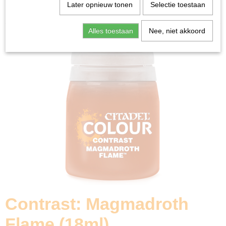
Home
>
Miniature Gaming
>
Contrast: Magmadroth
Later opnieuw tonen
Selectie toestaan
Flame (18ml)
Alles toestaan
Nee, niet akkoord
Contrast: Magmadroth
Flame (18ml)