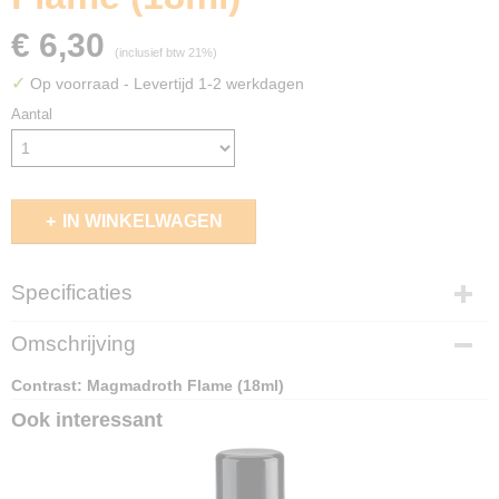
€ 6,30
(inclusief btw 21%)
✓
Op voorraad
- Levertijd 1-2 werkdagen
Aantal
IN WINKELWAGEN
Specificaties
EAN code
Omschrijving
5011921176328
Contrast: Magmadroth Flame (18ml)
Ook interessant