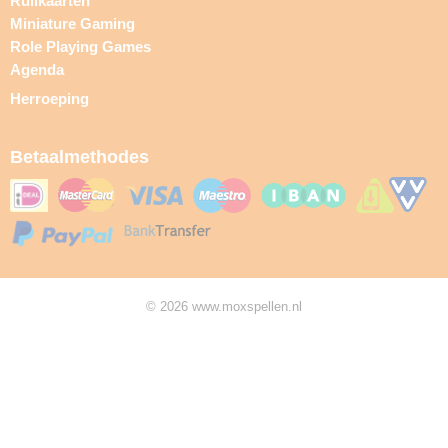
Ruilkaarten
Miniature Gaming
Role Playing Games
Agenda
Herroeping
Betaalmethodes
© 2026 www.moxspellen.nl