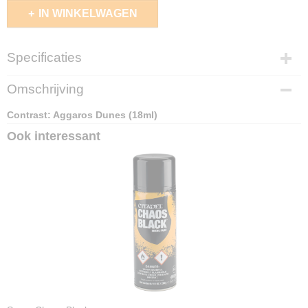
IN WINKELWAGEN
Specificaties
EAN code
Omschrijving
5011921185511
Contrast: Aggaros Dunes (18ml)
Ook interessant