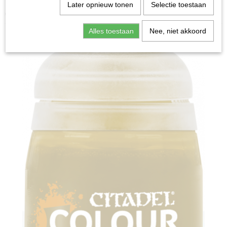
Home
>
Miniature Gaming
>
Contrast: Aggaros Dunes
Later opnieuw tonen
Selectie toestaan
(18ml)
Alles toestaan
Nee, niet akkoord